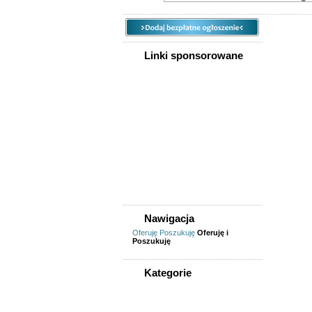
Linki sponsorowane
Nieru
Biura/lo
Mieszkan
kupno do
domu/mi
Praca
Finanse,
turystyka
Informat
technicy
logistycy
Nauczyc
sprzątan
dorywcz
Nawigacja
restaurac
Reklama
Oferuję
Poszukuję
Oferuję i
Poszukuję
Samoc
Kategorie
Części
,
dostawcz
WSZYSTKIE KATEGORIE
osobow