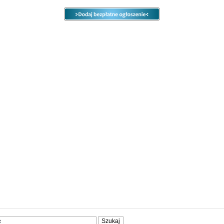
e
Ogłoszenia
Opcje
Panel
ody
Społeczność
Sprzedam, kupię
Usługi
Zwierzęta