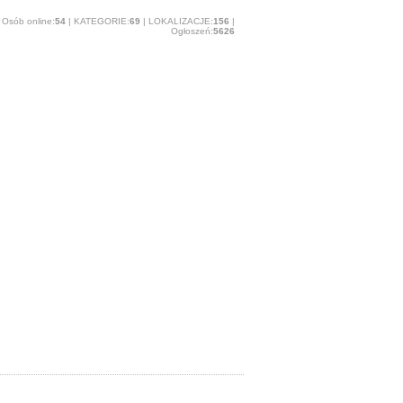
Osób online:
54
| KATEGORIE:
69
| LOKALIZACJE:
156
|
Ogłoszeń:
5626
O stronie