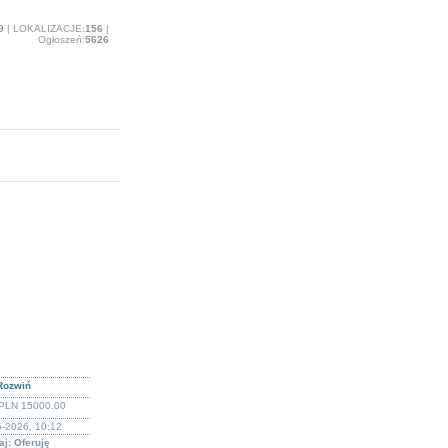
9
| LOKALIZACJE:
156
|
Ogłoszeń:
5626
Rozwiń
PLN 15000.00
5-2026, 10:12
j: Oferuję