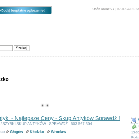
Osób online:
27
| KATEGORIE:
6
ia
Opcje
Panel
O stronie
Sprzedam, kupię
Usługi
Zwierzęta
dzko
ie - Kłodzko
-
Popularność
-
Cena
tyki - Najlepsze Ceny - Skup Antyków Sprawdź !
ki / SZYBKI SKUP ANTYKÓW - SPRAWDŹ - 603 567 304
ta:
Głogów
Kłodzko
Wrocław
13-0
Rodza