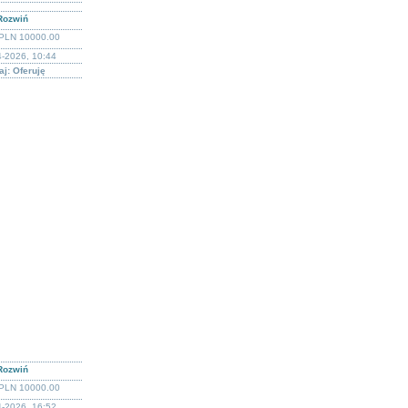
Rozwiń
PLN 10000.00
4-2026, 10:44
j: Oferuję
Rozwiń
PLN 10000.00
4-2026, 16:52