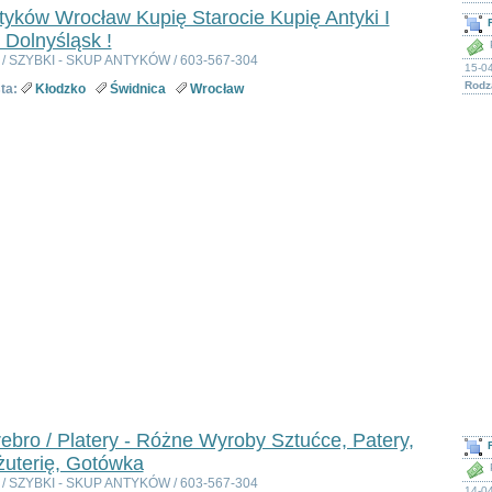
yków Wrocław Kupię Starocie Kupię Antyki I
 Dolnyśląsk !
i / SZYBKI - SKUP ANTYKÓW / 603-567-304
15-0
Rodza
ta:
Kłodzko
Świdnica
Wrocław
ebro / Platery - Różne Wyroby Sztućce, Patery,
żuterię, Gotówka
i / SZYBKI - SKUP ANTYKÓW / 603-567-304
14-0