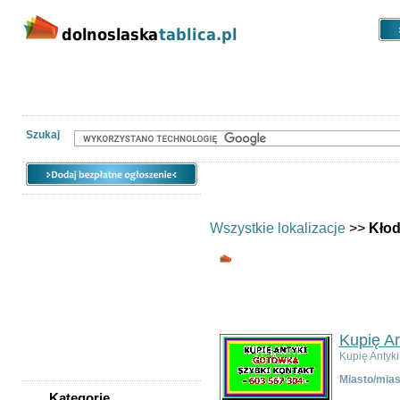
Kategorie
Lokalizacje
Ogłoszen
Nieruchomości
Praca
Samochody
Społeczność
Szukaj
Wszystkie lokalizacje
>>
Kło
Wszystkie kategor
Ogłoszeń w kategorii:
7
Sortuj wg:
Tytuł
- Data utworzenia 
Kupię An
Kupię Anty
Miasto/mias
Kategorie