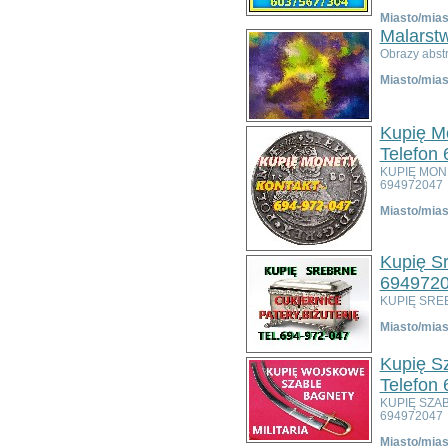
Bolesławiec
Miasto/mias
Dzierżoniów
Malarst
Głogów
Obrazy abst
Jelenia Góra
Miasto/mias
Kłodzko
Legnica
Lubin
Kupię Mo
Nowa Ruda
Telefon
Oleśnica
KUPIĘ MON
Oława
694972047
Świdnica
Miasto/mias
Wałbrzych
Wrocław
Zgorzelec
Kupię Sr
Bardo
694972
Bielawa
KUPIĘ SREB
Bierutów
Miasto/mias
Bogatynia
Boguszów-Gorce
Kupię Sz
Bolków
Telefon
Borów
KUPIĘ SZA
Brzeg Dolny
694972047
Bystrzyca Kłodzka
Miasto/mias
Chocianów