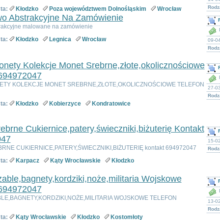
Rodza
ta:
Kłodzko
Poza województwem Dolnośląskim
Wrocław
wo Abstrakcyjne Na Zamówienie
rakcyjne malowane na zamówienie
ta:
Kłodzko
Legnica
Wrocław
09-0
Rodza
nety Kolekcje Monet Srebrne,złote,okolicznościowe
 694972047
ETY KOLEKCJE MONET SREBRNE,ZŁOTE,OKOLICZNOŚCIOWE TELEFON
27-0
Rodz
ta:
Kłodzko
Kobierzyce
Kondratowice
ebrne Cukiernice,patery,świeczniki,biżuterię Kontakt
047
15-02
RNE CUKIERNICE,PATERY,ŚWIECZNIKI,BIŻUTERIĘ kontakt 694972047
Rodza
ta:
Karpacz
Kąty Wrocławskie
Kłodzko
able,bagnety,kordziki,noże,militaria Wojskowe
 694972047
BLE,BAGNETY,KORDZIKI,NOŻE,MILITARIA WOJSKOWE TELEFON
13-0
Rodz
ta:
Kąty Wrocławskie
Kłodzko
Kostomłoty