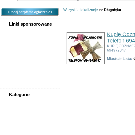
Wszystkie lokalizacje
>>
Długołęka
Linki sponsorowane
Kupię Odzn
Telefon 69
KUPIĘ ODZNAC
694972047
Miasto/miasta:
Kategorie
WSZYSTKIE KATEGORIE
Nieruchomości
Praca
Samochody
Społeczność