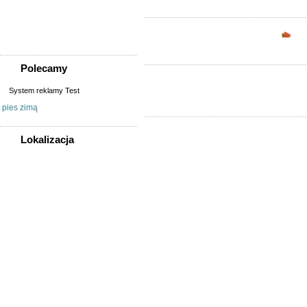
Sprzedam, kupię
Usługi
Opc
Zwierzęta
Polecamy
System reklamy Test
pies zimą
Lokalizacja
WSZYSTKIE LOKALIZACJE
Poza województwem
Dolnośląskim
Bolesławiec
Dzierżoniów
Głogów
Jelenia Góra
Kłodzko
Legnica
Lubin
Nowa Ruda