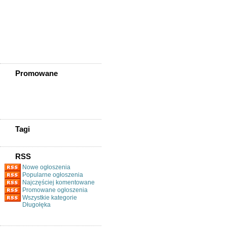
Złotoryja
Złoty Stok
Żarów
Żmigród
Żórawina
Żukowice
Promowane
Tagi
RSS
Nowe ogłoszenia
Popularne ogłoszenia
Najczęściej komentowane
Promowane ogłoszenia
Wszystkie kategorie
Długołęka