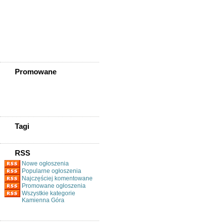
Złotoryja
Złoty Stok
Żarów
Żmigród
Żórawina
Żukowice
Promowane
Tagi
RSS
Nowe ogłoszenia
Popularne ogłoszenia
Najczęściej komentowane
Promowane ogłoszenia
Wszystkie kategorie
Kamienna Góra