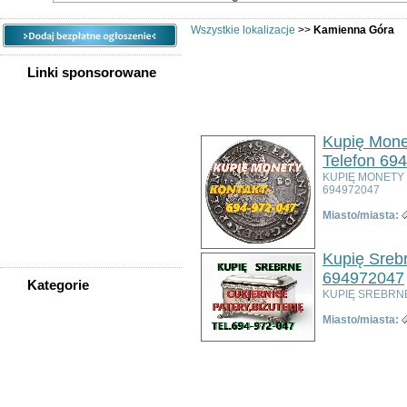
Wszystkie lokalizacje
>>
Kamienna Góra
Linki sponsorowane
Ogłoszeń w kategorii:
3
Sortuj wg:
Tytuł
- Data utworzenia -
Popul
Kupię Mone
Telefon 69
KUPIĘ MONETY
694972047
Miasto/miasta:
Kupię Srebr
694972047
Kategorie
KUPIĘ SREBRNE
WSZYSTKIE KATEGORIE
Miasto/miasta:
Nieruchomości
Praca
Samochody
Społeczność