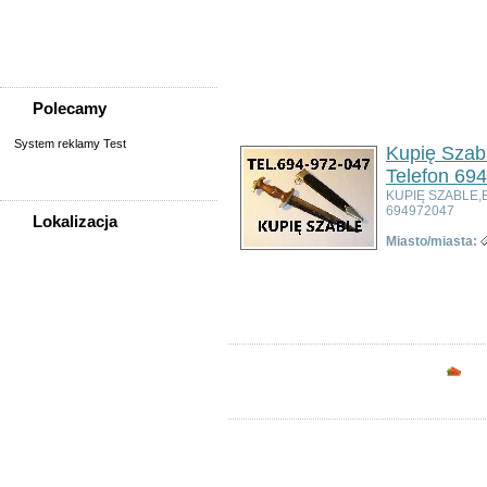
Sprzedam, kupię
Usługi
Zwierzęta
Polecamy
System reklamy Test
Kupię Szabl
Telefon 69
KUPIĘ SZABLE,
694972047
Lokalizacja
Miasto/miasta:
WSZYSTKIE LOKALIZACJE
Ogłoszeń w kategorii:
3
Sortuj wg:
Tytuł
- Data utworzenia -
Popul
Poza województwem
Dolnośląskim
Bolesławiec
Dzierżoniów
Opc
Głogów
Jelenia Góra
Kłodzko
Legnica
Lubin
Nowa Ruda