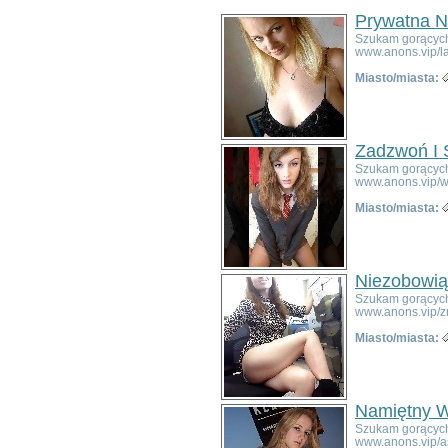
Bolesławiec
Prywatna N
Dzierżoniów
Szukam gorących 
Głogów
www.anons.vip/l
Jelenia Góra
Miasto/miasta:
Kłodzko
Legnica
Lubin
Nowa Ruda
Zadzwoń I 
Oleśnica
Szukam gorących 
Oława
www.anons.vip/w
Świdnica
Miasto/miasta:
Wałbrzych
Wrocław
Zgorzelec
Bardo
Niezobowią
Bielawa
Szukam gorących 
www.anons.vip/
Bierutów
Bogatynia
Miasto/miasta:
Boguszów-Gorce
Bolków
Borów
Namiętny W
Brzeg Dolny
Bystrzyca Kłodzka
Szukam gorących 
www.anons.vip/a
Chocianów