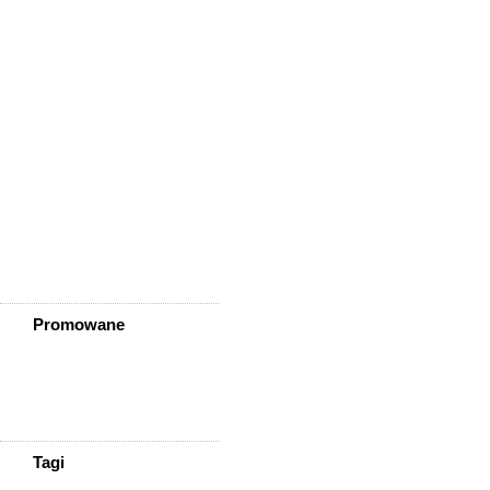
Wleń
Wojcieszów
Wołów
Zagrodno
Zawidów
Zawonia
Ząbkowice Śląskie
Ziębice
Złotoryja
Złoty Stok
Żarów
Żmigród
Żórawina
Żukowice
Promowane
Tagi