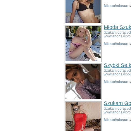
Chojnów
Miasto/miasta:
Ciepłowody
Cieszków
Czarny Bór
Młoda Szuk
Czernica
Szukam gorących 
Długołęka
www.anons.vip/b
Dobromierz
Miasto/miasta:
Dobroszyce
Domaniów
Duszniki-Zdrój
Dziadowa Kłoda
Szybki Se.
Gaworzyce
Szukam gorących 
Głuszyca
www.anons.vip/k
Góra
Miasto/miasta:
Grębocice
Gromadka
Gryfów Śląski
Janowice Wielkie
Szukam Go
Jawor
Szukam gorących 
Jaworzyna Śląska
www.anons.vip/b
Jedlina-Zdrój
Miasto/miasta:
Jelcz-Laskowice
Jemielno