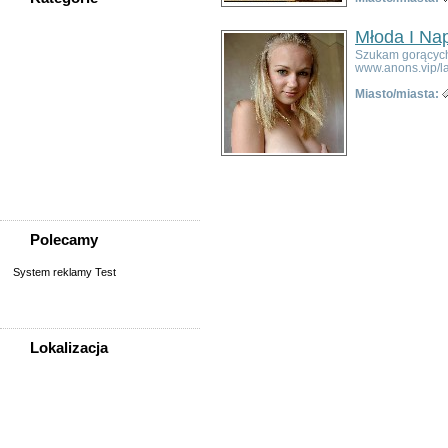
WSZYSTKIE KATEGORIE
Młoda I Na
Szukam gorących 
www.anons.vip/l
Nieruchomości
Miasto/miasta:
Praca
Samochody
Społeczność
Sprzedam, kupię
Usługi
Zwierzęta
Polecamy
System reklamy Test
Lokalizacja
WSZYSTKIE LOKALIZACJE
Poza województwem
Dolnośląskim