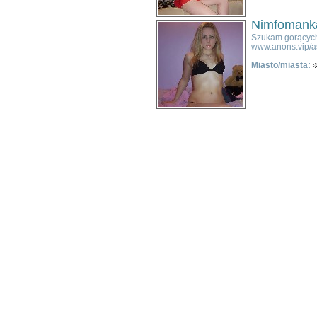
Jerzmanowa
Jeżów Sudecki
Nimfomanka
Jordanów Śląski
Szukam gorących 
Kamieniec Ząbkowicki
www.anons.vip/a
Kamienna Góra
Miasto/miasta:
Karpacz
Kąty Wrocławskie
Kobierzyce
Kondratowice
Kostomłoty
Kotla
Kowary
Krośnice
Krotoszyce
Kudowa-Zdrój
Kunice
Lądek-Zdrój
Legnickie Pole
Leśna
Lewin Kłodzki
Lubań
Lubawka
Lubomierz
Lwówek Śląski