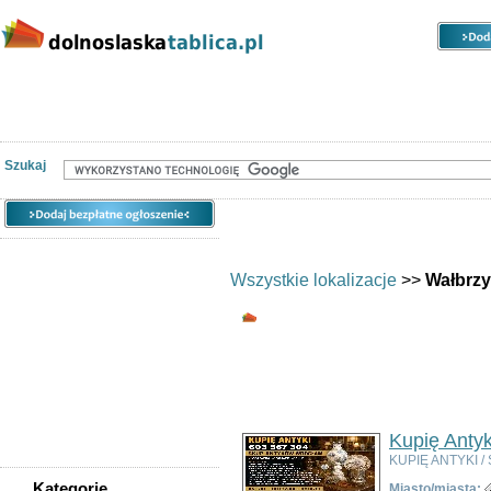
Kategorie
Lokalizacje
Ogłoszenia
Nieruchomości
Praca
Samochody
Społeczność
Szukaj
Wszystkie lokalizacje
>>
Wałbrz
Wszystkie kategorie
Ogłoszeń w kategorii:
1116
Sortuj wg:
Tytuł
- Data utworzenia -
Pop
Kupię Antyk
KUPIĘ ANTYKI / 
Kategorie
Miasto/miasta: