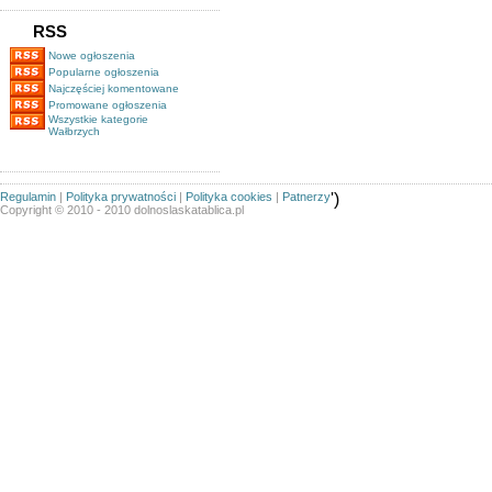
RSS
Nowe ogłoszenia
Popularne ogłoszenia
Najczęściej komentowane
Promowane ogłoszenia
Wszystkie kategorie
Wałbrzych
Regulamin
|
Polityka prywatności
|
Polityka cookies
|
Patnerzy
')
Copyright © 2010 - 2010 dolnoslaskatablica.pl