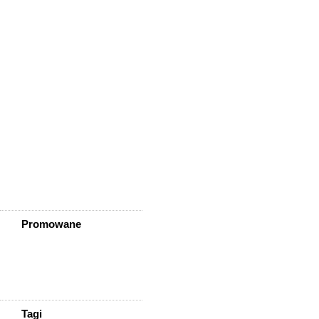
Wleń
Wojcieszów
Wołów
Zagrodno
Zawidów
Zawonia
Ząbkowice Śląskie
Ziębice
Złotoryja
Złoty Stok
Żarów
Żmigród
Żórawina
Żukowice
Promowane
Tagi