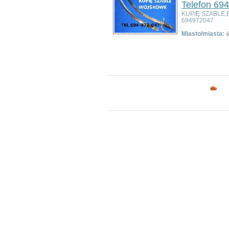
Telefon 69
Dolnośląskim
KUPIĘ SZABLE,
Bolesławiec
694972047
Dzierżoniów
Głogów
Miasto/miasta:
Jelenia Góra
Ogłoszeń w kategorii:
3
Kłodzko
Sortuj wg:
Tytuł
- Data utworzenia -
Pop
Legnica
Lubin
Nowa Ruda
Opc
Oleśnica
Oława
Świdnica
Wałbrzych
Wrocław
Zgorzelec
Bardo
Bielawa
Bierutów
Bogatynia
Boguszów-Gorce
Bolków
Borów
Brzeg Dolny
Bystrzyca Kłodzka