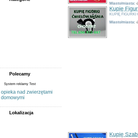
Miasto/miasta:
WSZYSTKIE KATEGORIE
Kupię Figu
KUPIĘ FIGURKI
Miasto/miasta:
Nieruchomości
Praca
Samochody
Społeczność
Sprzedam, kupię
Usługi
Zwierzęta
Polecamy
System reklamy Test
opieka nad zwierzętami
domowymi
Lokalizacja
WSZYSTKIE LOKALIZACJE
Kupię Szabl
Poza województwem