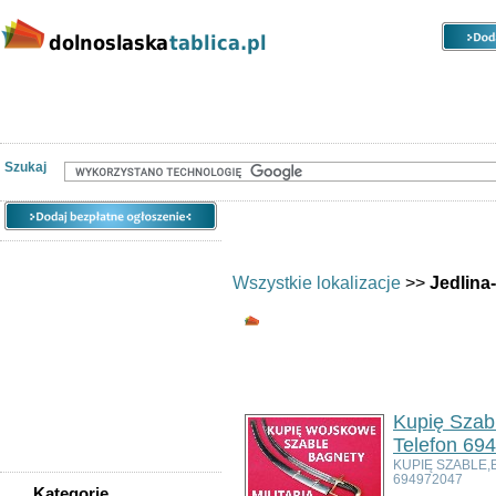
Kategorie
Lokalizacje
Ogłoszenia
Nieruchomości
Praca
Samochody
Społeczność
Szukaj
Wszystkie lokalizacje
>>
Jedlina
Wszystkie kategorie 
Ogłoszeń w kategorii:
3
Sortuj wg:
Tytuł
- Data utworzenia -
Pop
Kupię Szabl
Telefon 69
KUPIĘ SZABLE,
694972047
Kategorie