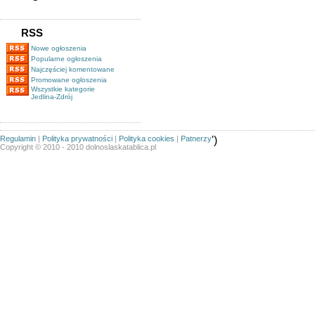
RSS
Nowe ogłoszenia
Popularne ogłoszenia
Najczęściej komentowane
Promowane ogłoszenia
Wszystkie kategorie
Jedlina-Zdrój
Regulamin
|
Polityka prywatności
|
Polityka cookies
|
Patnerzy
')
Copyright © 2010 - 2010 dolnoslaskatablica.pl