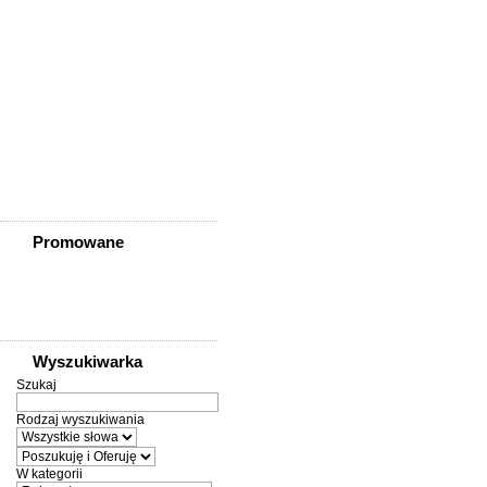
Zawidów
Zawonia
Ząbkowice Śląskie
Ziębice
Złotoryja
Złoty Stok
Żarów
Żmigród
Żórawina
Żukowice
Promowane
Wyszukiwarka
Szukaj
Rodzaj wyszukiwania
W kategorii