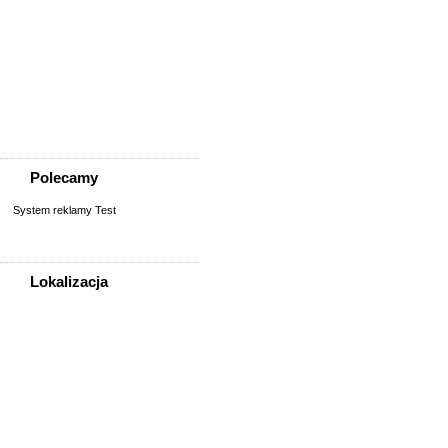
Zwierzęta
Akcesoria dla zwierząt
Inne zwierzęta
Koty
Opieka nad zwierzęciem
Psy
Zaginione/znalezione
Polecamy
System reklamy Test
Lokalizacja
WSZYSTKIE LOKALIZACJE
Poza województwem
Dolnośląskim
Bolesławiec
Dzierżoniów
Głogów
Jelenia Góra