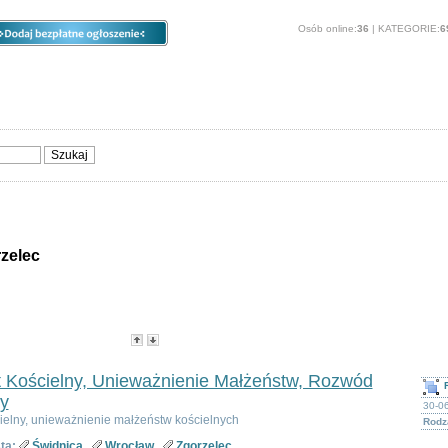
Osób online:
36
| KATEGORIE:
6
ia
Opcje
Panel
O stronie
Sprzedam, kupię
Usługi
Zwierzęta
zelec
ie - Zgorzelec
-
Popularność
-
Cena
 Kościelny, Unieważnienie Małżeństw, Rozwód
y
30-0
ielny, unieważnienie małżeństw kościelnych
Rodza
ta:
Świdnica
Wrocław
Zgorzelec