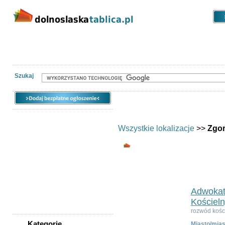
Kategorie
Lokalizacje
Ogłoszen
Nieruchomości
Praca
Samochody
Społeczność
Szukaj
Wszystkie lokalizacje
>>
Zgor
Wszystkie kategor
Ogłoszeń w kategorii:
4
Sortuj wg:
Tytuł
- Data utworzenia 
Adwokat
Kościeln
rozwód kośc
Kategorie
Miasto/mias