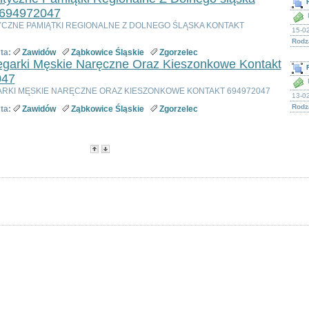
 694972047
YCZNE PAMIĄTKI REGIONALNE Z DOLNEGO ŚLĄSKA KONTAKT
15-02
Rodz
ta:
Zawidów
Ząbkowice Śląskie
Zgorzelec
egarki Męskie Naręczne Oraz Kieszonkowe Kontakt
047
ARKI MĘSKIE NARĘCZNE ORAZ KIESZONKOWE KONTAKT 694972047
13-0
Rodz
ta:
Zawidów
Ząbkowice Śląskie
Zgorzelec
-
Popularność
-
Cena
Opcje dostępne dla zarejestrowanych użytkowników