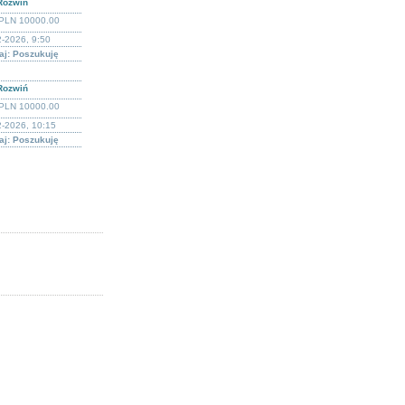
Rozwiń
PLN 10000.00
-2026, 9:50
aj: Poszukuję
Rozwiń
PLN 10000.00
2-2026, 10:15
aj: Poszukuję