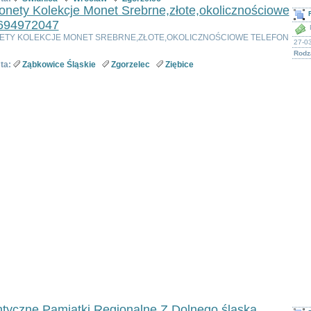
nety Kolekcje Monet Srebrne,złote,okolicznościowe
 694972047
ETY KOLEKCJE MONET SREBRNE,ZŁOTE,OKOLICZNOŚCIOWE TELEFON
27-03
Rodz
ta:
Ząbkowice Śląskie
Zgorzelec
Ziębice
ntyczne Pamiątki Regionalne Z Dolnego śląska