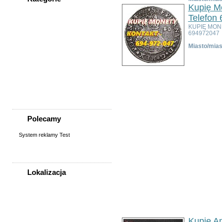
Kupię Mo
WSZYSTKIE KATEGORIE
Telefon
KUPIĘ MON
694972047
Nieruchomości
Miasto/mias
Praca
Samochody
Społeczność
Sprzedam, kupię
Usługi
Zwierzęta
Polecamy
System reklamy Test
Lokalizacja
WSZYSTKIE LOKALIZACJE
Poza województwem
Dolnośląskim
Kupię A