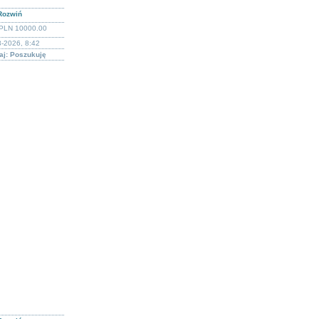
Rozwiń
PLN 10000.00
-2026, 8:42
aj: Poszukuję