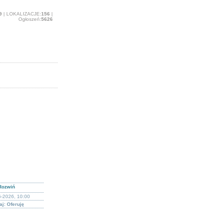
9
| LOKALIZACJE:
156
|
Ogłoszeń:
5626
Rozwiń
6-2026, 10:00
j: Oferuję