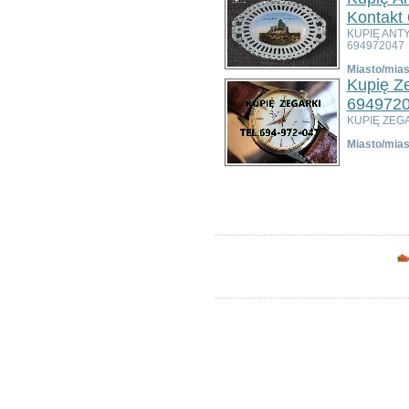
Bolesławiec
Kontakt
Dzierżoniów
KUPIĘ ANT
Głogów
694972047
Jelenia Góra
Miasto/mias
Kłodzko
Kupię Z
Legnica
694972
Lubin
KUPIĘ ZEG
Nowa Ruda
Miasto/mias
Oleśnica
Oława
Ogłoszeń w kategorii:
4
Świdnica
Sortuj wg:
Tytuł
- Data utworzenia 
Wałbrzych
Wrocław
Zgorzelec
Bardo
Bielawa
Bierutów
Bogatynia
Boguszów-Gorce
Bolków
Borów
Brzeg Dolny
Bystrzyca Kłodzka
Chocianów