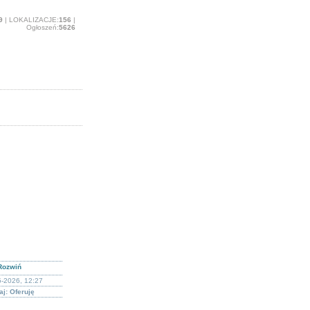
9
| LOKALIZACJE:
156
|
Ogłoszeń:
5626
Rozwiń
5-2026, 12:27
j: Oferuję