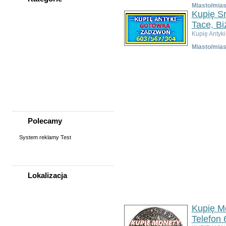
Miasto/mias
WSZYSTKIE KATEGORIE
Kupię Sr
Tace, Bi
Kupię Antyk
Nieruchomości
Miasto/mias
Praca
Samochody
Społeczność
Sprzedam, kupię
Usługi
Zwierzęta
Polecamy
System reklamy Test
Lokalizacja
WSZYSTKIE LOKALIZACJE
Kupię Mo
Poza województwem
Telefon
Dolnośląskim