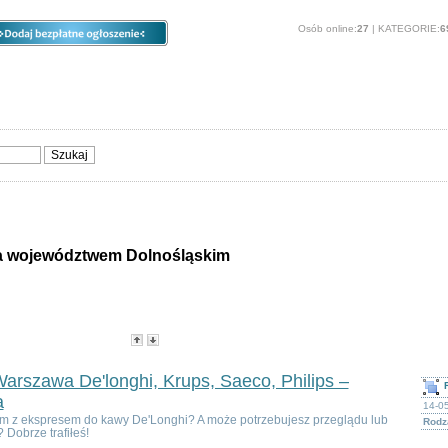
Osób online:
27
| KATEGORIE:
6
ia
Opcje
Panel
O stronie
Sprzedam, kupię
Usługi
Zwierzęta
 województwem Dolnośląskim
rie - Poza województwem Dolnośląskim
-
Popularność
-
Cena
arszawa De'longhi, Krups, Saeco, Philips –
a
14-0
m z ekspresem do kawy De'Longhi? A może potrzebujesz przeglądu lub
Rodza
 Dobrze trafiłeś!