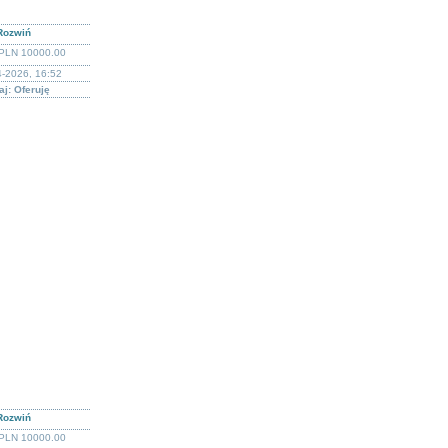
Rozwiń
PLN 10000.00
4-2026, 16:52
j: Oferuję
Rozwiń
PLN 10000.00