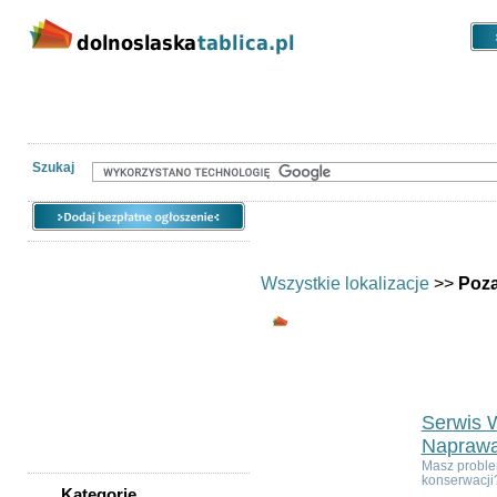
Kategorie
Lokalizacje
Ogłoszen
Nieruchomości
Praca
Samochody
Społeczność
Szukaj
Wszystkie lokalizacje
>>
Poza
Wszystkie katego
Ogłoszeń w kategorii:
4
Sortuj wg:
Tytuł
- Data utworzenia 
Serwis W
Napraw
Masz proble
konserwacji?
Kategorie