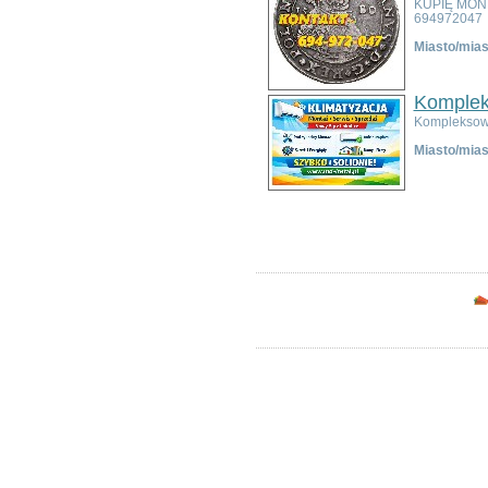
KUPIĘ MON
Bolesławiec
694972047
Dzierżoniów
Miasto/mias
Głogów
Jelenia Góra
Kłodzko
Komplek
Legnica
Kompleksowa
Lubin
Miasto/mias
Nowa Ruda
Oleśnica
Oława
Ogłoszeń w kategorii:
4
Świdnica
Sortuj wg:
Tytuł
- Data utworzenia 
Wałbrzych
Wrocław
Zgorzelec
Bardo
Bielawa
Bierutów
Bogatynia
Boguszów-Gorce
Bolków
Borów
Brzeg Dolny
Bystrzyca Kłodzka
Chocianów