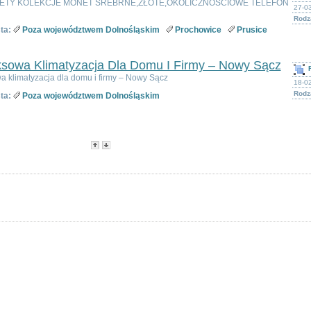
ETY KOLEKCJE MONET SREBRNE,ZŁOTE,OKOLICZNOŚCIOWE TELEFON
27-03
Rodz
ta:
Poza województwem Dolnośląskim
Prochowice
Prusice
sowa Klimatyzacja Dla Domu I Firmy – Nowy Sącz
 klimatyzacja dla domu i firmy – Nowy Sącz
18-02
Rodza
ta:
Poza województwem Dolnośląskim
-
Popularność
-
Cena
Opcje dostępne dla zarejestrowanych użytkowników