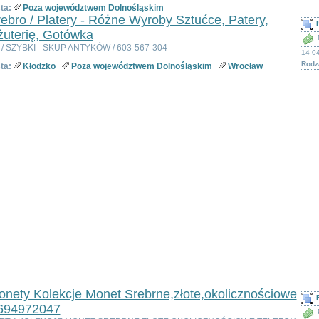
ta:
Poza województwem Dolnośląskim
ebro / Platery - Różne Wyroby Sztućce, Patery,
żuterię, Gotówka
i / SZYBKI - SKUP ANTYKÓW / 603-567-304
14-0
Rodza
ta:
Kłodzko
Poza województwem Dolnośląskim
Wrocław
nety Kolekcje Monet Srebrne,złote,okolicznościowe
 694972047