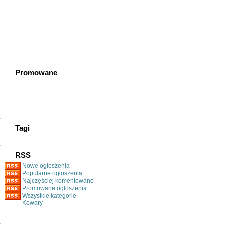
Złotoryja
Złoty Stok
Żarów
Żmigród
Żórawina
Żukowice
Promowane
Tagi
RSS
Nowe ogłoszenia
Popularne ogłoszenia
Najczęściej komentowane
Promowane ogłoszenia
Wszystkie kategorie
Kowary