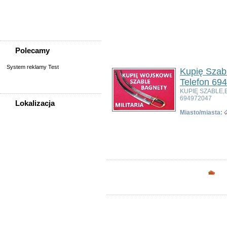
Sprzedam, kupię
Usługi
Zwierzęta
Polecamy
System reklamy Test
Kupię Szabl
Telefon 69
KUPIĘ SZABLE,
694972047
Lokalizacja
Miasto/miasta:
WSZYSTKIE LOKALIZACJE
Ogłoszeń w kategorii:
3
Sortuj wg:
Tytuł
- Data utworzenia -
Popul
Poza województwem
Dolnośląskim
Bolesławiec
Dzierżoniów
Opc
Głogów
Jelenia Góra
Kłodzko
Legnica
Lubin
Nowa Ruda