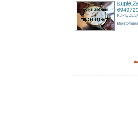
Kupię Z
Bolesławiec
Dzierżoniów
694972
Głogów
KUPIĘ ZEG
Jelenia Góra
Miasto/mias
Kłodzko
Legnica
Ogłoszeń w kategorii:
3
Lubin
Sortuj wg:
Tytuł
- Data utworzenia 
Nowa Ruda
Oleśnica
Oława
Świdnica
Wałbrzych
Wrocław
Zgorzelec
Bardo
Bielawa
Bierutów
Bogatynia
Boguszów-Gorce
Bolków
Borów
Brzeg Dolny
Bystrzyca Kłodzka
Chocianów