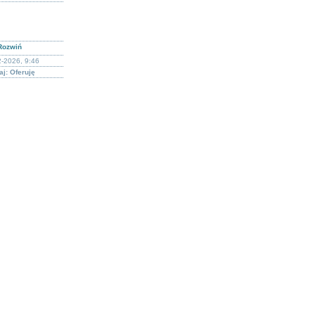
Rozwiń
-2026, 9:46
j: Oferuję