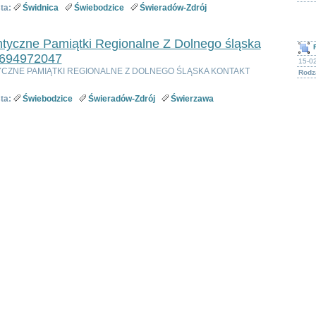
ta:
Świdnica
Świebodzice
Świeradów-Zdrój
ntyczne Pamiątki Regionalne Z Dolnego śląska
 694972047
15-02
YCZNE PAMIĄTKI REGIONALNE Z DOLNEGO ŚLĄSKA KONTAKT
Rodza
ta:
Świebodzice
Świeradów-Zdrój
Świerzawa