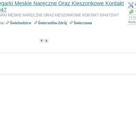
egarki Męskie Naręczne Oraz Kieszonkowe Kontakt
047
ARKI MĘSKIE NARĘCZNE ORAZ KIESZONKOWE KONTAKT 694972047
13-0
Rodz
ta:
Świebodzice
Świeradów-Zdrój
Świerzawa
-
Popularność
-
Cena
Opcje dostępne dla zarejestrowanych użytkowników