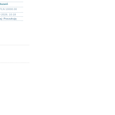
Rozwiń
PLN 10000.00
2-2026, 10:18
aj: Poszukuję