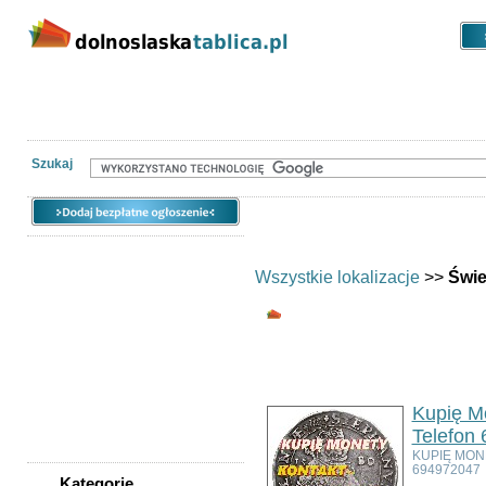
Kategorie
Lokalizacje
Ogłoszen
Nieruchomości
Praca
Samochody
Społeczność
Szukaj
Wszystkie lokalizacje
>>
Świe
Wszystkie kategor
Ogłoszeń w kategorii:
3
Sortuj wg:
Tytuł
- Data utworzenia 
Kupię Mo
Telefon
KUPIĘ MON
694972047
Kategorie