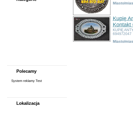
Miasto/mias
WSZYSTKIE KATEGORIE
Kupię A
Nieruchomości
Kontakt
Praca
KUPIĘ ANT
694972047
Samochody
Społeczność
Miasto/mias
Sprzedam, kupię
Usługi
Zwierzęta
Polecamy
System reklamy Test
Lokalizacja
WSZYSTKIE LOKALIZACJE
Poza województwem
Dolnośląskim