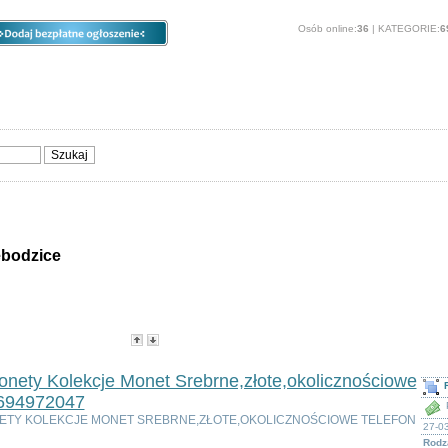
Osób online:
36
| KATEGORIE:
6
ia
Opcje
Panel
O stronie
Sprzedam, kupię
Usługi
Zwierzęta
bodzice
ie - Świebodzice
-
Popularność
-
Cena
nety Kolekcje Monet Srebrne,złote,okolicznościowe
 694972047
ETY KOLEKCJE MONET SREBRNE,ZŁOTE,OKOLICZNOŚCIOWE TELEFON
27-03
Rodz