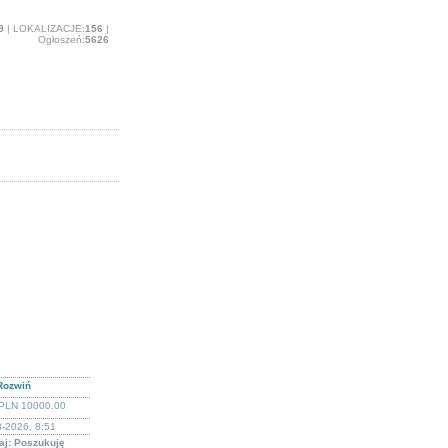
9
| LOKALIZACJE:
156
|
Ogłoszeń:
5626
Rozwiń
PLN 10000.00
-2026, 8:51
aj: Poszukuję