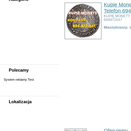
Kupię Mone
WSZYSTKIE KATEGORIE
Telefon 69
KUPIĘ MONETY
694972047
Nieruchomości
Miasto/miasta:
Praca
Samochody
Społeczność
Sprzedam, kupię
Usługi
Zwierzęta
Polecamy
System reklamy Test
Lokalizacja
WSZYSTKIE LOKALIZACJE
Poza województwem
Dolnośląskim
Oferujemy, 