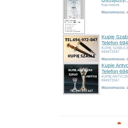
Bolesławiec
Kup maturę
Dzierżoniów
Miasto/miasta:
Głogów
Jelenia Góra
Kłodzko
Legnica
Lubin
Kupię Szabl
Nowa Ruda
Telefon 69
Oleśnica
KUPIĘ SZABLE,
Oława
694972047
Świdnica
Miasto/miasta:
Wałbrzych
Kupię Antyc
Wrocław
Telefon 69
Zgorzelec
KUPIĘ ANTYCZ
Bardo
694972047
Bielawa
Miasto/miasta:
Bierutów
Bogatynia
Ogłoszeń w kategorii:
5
Boguszów-Gorce
Sortuj wg:
Tytuł
- Data utworzenia -
Pop
Bolków
Borów
Brzeg Dolny
Bystrzyca Kłodzka
Opc
Chocianów