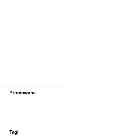
Wleń
Wojcieszów
Wołów
Zagrodno
Zawidów
Zawonia
Ząbkowice Śląskie
Ziębice
Złotoryja
Złoty Stok
Żarów
Żmigród
Żórawina
Żukowice
Promowane
Tagi