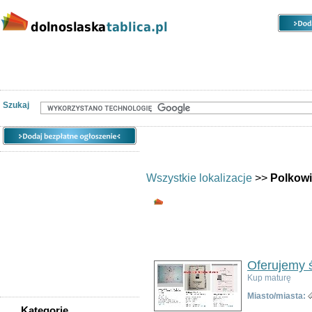
Kategorie
Lokalizacje
Ogłoszenia
Nieruchomości
Praca
Samochody
Społeczność
Szukaj
Wszystkie lokalizacje
>>
Polkow
Wszystkie kategorie
Ogłoszeń w kategorii:
5
Sortuj wg:
Tytuł
- Data utworzenia -
Pop
Oferujemy 
Kup maturę
Miasto/miasta:
Kategorie