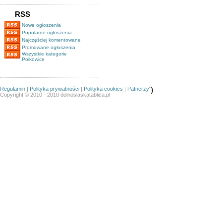
RSS
Nowe ogłoszenia
Popularne ogłoszenia
Najczęściej komentowane
Promowane ogłoszenia
Wszystkie kategorie
Polkowice
Regulamin
|
Polityka prywatności
|
Polityka cookies
|
Patnerzy
')
Copyright © 2010 - 2010 dolnoslaskatablica.pl