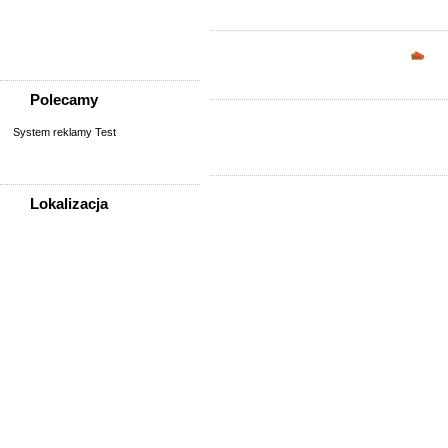
Sprzedam, kupię
Usługi
Zwierzęta
Opc
Polecamy
System reklamy Test
Lokalizacja
WSZYSTKIE LOKALIZACJE
Poza województwem
Dolnośląskim
Bolesławiec
Dzierżoniów
Głogów
Jelenia Góra
Kłodzko
Legnica
Lubin
Nowa Ruda