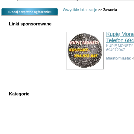
Wszystkie lokalizacje
>>
Zawonia
Linki sponsorowane
Kupię Mone
Telefon 69
KUPIĘ MONETY
694972047
Miasto/miasta:
Kategorie
WSZYSTKIE KATEGORIE
Nieruchomości
Praca
Samochody
Społeczność