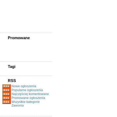
Złotoryja
Złoty Stok
Żarów
Żmigród
Żórawina
Żukowice
Promowane
Tagi
RSS
Nowe ogłoszenia
Popularne ogłoszenia
Najczęściej komentowane
Promowane ogłoszenia
Wszystkie kategorie
Zawonia