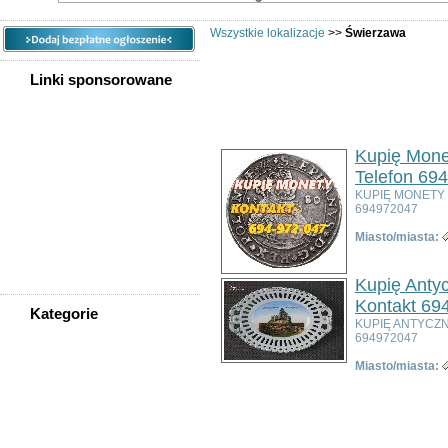
Wszystkie lokalizacje
>>
Świerzawa
Linki sponsorowane
Ogłoszeń w kategorii:
3
Sortuj wg:
Tytuł
- Data utworzenia -
Popul
Kupię Mone
Telefon 69
KUPIĘ MONETY
694972047
Miasto/miasta:
Kupię Anty
Kontakt 69
Kategorie
KUPIĘ ANTYCZN
WSZYSTKIE KATEGORIE
694972047
Miasto/miasta:
Nieruchomości
Praca
Samochody
Społeczność