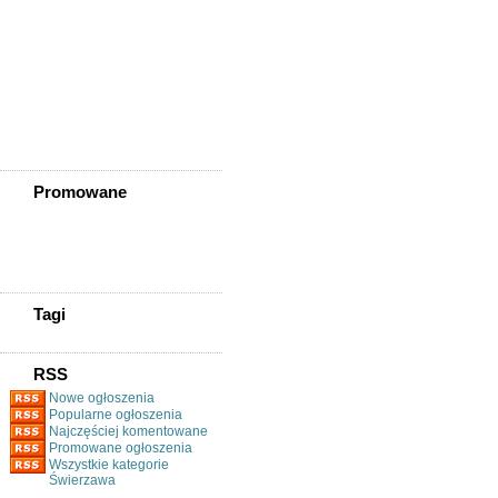
Ziębice
Złotoryja
Złoty Stok
Żarów
Żmigród
Żórawina
Żukowice
Promowane
Tagi
RSS
Nowe ogłoszenia
Popularne ogłoszenia
Najczęściej komentowane
Promowane ogłoszenia
Wszystkie kategorie
Świerzawa