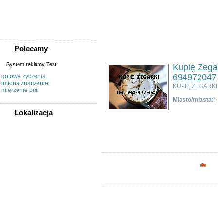
Sprzedam, kupię
Usługi
Zwierzęta
Polecamy
System reklamy Test
Kupię Zega
694972047
gotowe życzenia
imiona znaczenie
KUPIĘ ZEGARK
mierzenie bmi
Miasto/miasta:
Lokalizacja
Ogłoszeń w kategorii:
3
WSZYSTKIE LOKALIZACJE
Sortuj wg:
Tytuł
- Data utworzenia -
Popul
Poza województwem
Dolnośląskim
Bolesławiec
Opc
Dzierżoniów
Głogów
Jelenia Góra
Kłodzko
Legnica
Lubin