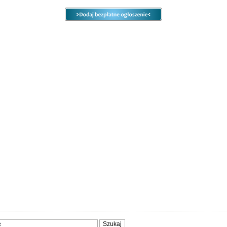
e
Ogłoszenia
Opcje
Panel
ody
Społeczność
Sprzedam, kupię
Usługi
Zwierzęta