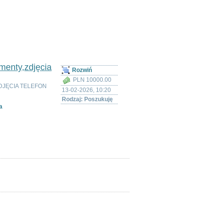
menty,zdjęcia
Rozwiń
PLN 10000.00
DJĘCIA TELEFON
13-02-2026, 10:20
Rodzaj: Poszukuję
a
ytkowników