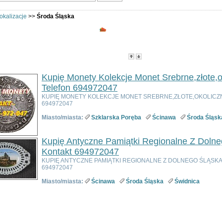
okalizacje
>>
Środa Śląska
Wszystkie kategorie - Środa Ślą
w kategorii:
3
g:
Tytuł
- Data utworzenia -
Popularność
-
Cena
Kupię Monety Kolekcje Monet Srebrne,złote,
Telefon 694972047
KUPIĘ MONETY KOLEKCJE MONET SREBRNE,ZŁOTE,OKOLIC
694972047
Miasto/miasta:
Szklarska Poręba
Ścinawa
Środa Śląsk
Kupię Antyczne Pamiątki Regionalne Z Dolne
Kontakt 694972047
KUPIĘ ANTYCZNE PAMIĄTKI REGIONALNE Z DOLNEGO ŚLĄSK
694972047
Miasto/miasta:
Ścinawa
Środa Śląska
Świdnica