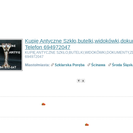
Kupię Antyczne Szkło,butelki,widokówki,doku
Telefon 694972047
KUPIĘ ANTYCZNE SZKŁO,BUTELKI,WIDOKÓWKI,DOKUMENTY,Z
694972047
Miasto/miasta:
Szklarska Poręba
Ścinawa
Środa Śląsk
w kategorii:
3
g:
Tytuł
- Data utworzenia -
Popularność
-
Cena
Opcje dostępne dla zarejestrowanych uż
Podziel się