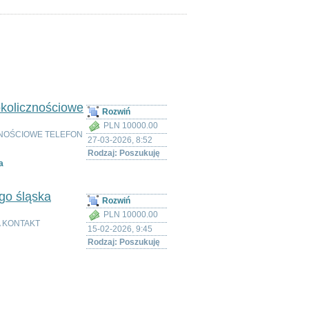
ska
okolicznościowe
Rozwiń
PLN 10000.00
ZNOŚCIOWE TELEFON
27-03-2026, 8:52
Rodzaj: Poszukuję
a
go śląska
Rozwiń
PLN 10000.00
A KONTAKT
15-02-2026, 9:45
Rodzaj: Poszukuję