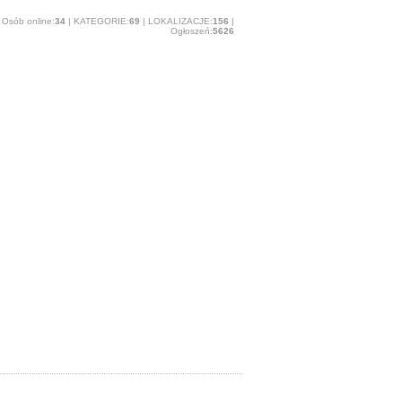
Osób online:
34
| KATEGORIE:
69
| LOKALIZACJE:
156
|
Ogłoszeń:
5626
O stronie