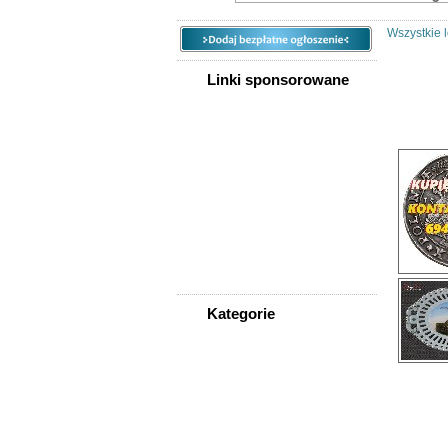
Wszystkie l
Linki sponsorowane
Ogłoszeń 
Sortuj w
Kategorie
WSZYSTKIE KATEGORIE
Nieruchomości
Praca
Samochody
Społeczność