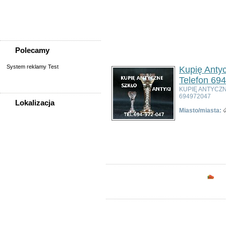
Sprzedam, kupię
Usługi
Zwierzęta
Polecamy
System reklamy Test
Kupię Antyc
Telefon 69
KUPIĘ ANTYCZ
694972047
Lokalizacja
Miasto/miasta:
WSZYSTKIE LOKALIZACJE
Ogłoszeń w kategorii:
3
Sortuj wg:
Tytuł
- Data utworzenia -
Popul
Poza województwem
Dolnośląskim
Bolesławiec
Dzierżoniów
Głogów
Opc
Jelenia Góra
Kłodzko
Legnica
Lubin
Nowa Ruda