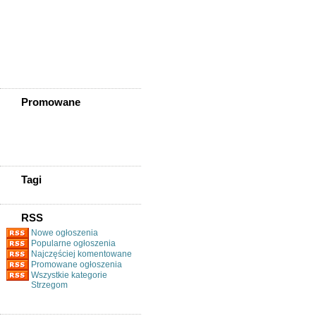
Złotoryja
Złoty Stok
Żarów
Żmigród
Żórawina
Żukowice
Promowane
Tagi
RSS
Nowe ogłoszenia
Popularne ogłoszenia
Najczęściej komentowane
Promowane ogłoszenia
Wszystkie kategorie
Strzegom