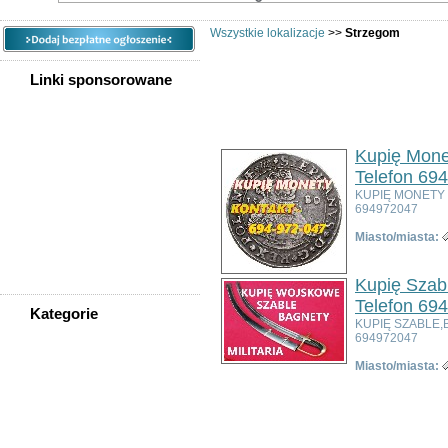
Wszystkie lokalizacje
>>
Strzegom
Linki sponsorowane
Ogłoszeń w kategorii:
3
Sortuj wg:
Tytuł
- Data utworzenia -
Popul
Kupię Mone
Telefon 69
KUPIĘ MONETY
694972047
Miasto/miasta:
Kupię Szabl
Telefon 69
Kategorie
KUPIĘ SZABLE,
WSZYSTKIE KATEGORIE
694972047
Miasto/miasta:
Nieruchomości
Praca
Samochody
Społeczność