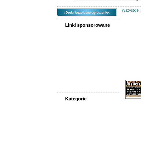
Wszystkie l
Linki sponsorowane
Ogłoszeń 
Sortuj w
Kategorie
WSZYSTKIE KATEGORIE
Nieruchomości
Praca
Samochody
Społeczność