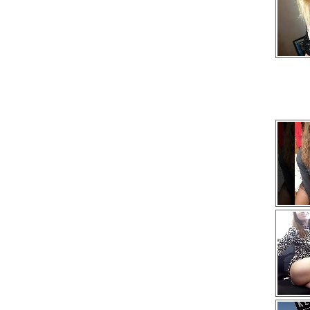
Oleśnica
Oława
Świdnica
Wałbrzych
Wrocław
Zgorzelec
Bardo
Bielawa
Bierutów
Bogatynia
Boguszów-Gorce
Bolków
Borów
Brzeg Dolny
Bystrzyca Kłodzka
Chocianów
Chojnów
Ciepłowody
Cieszków
Czarny Bór
Czernica
Długołęka
Dobromierz
Dobroszyce