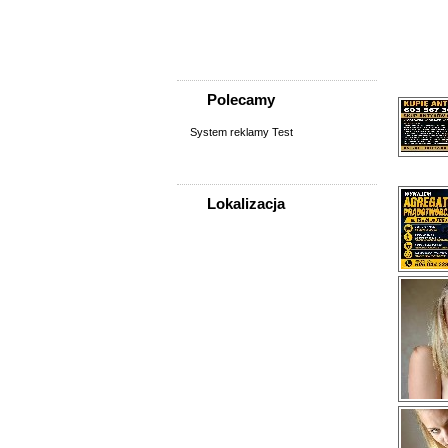
Sprzedam, kupię
Usługi
Zwierzęta
Polecamy
System reklamy Test
Lokalizacja
WSZYSTKIE LOKALIZACJE
Poza województwem
Dolnośląskim
Bolesławiec
Dzierżoniów
Głogów
Jelenia Góra
Kłodzko
Legnica
Lubin
Nowa Ruda