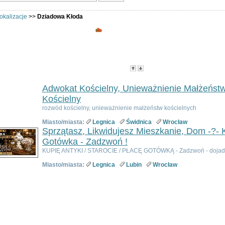
okalizacje
>>
Dziadowa Kłoda
Wszystkie kategorie - Dziadowa K
w kategorii:
1247
Strony:
1
2
3
4
5
6
7
8
9
10
...
125
g:
Tytuł
- Data utworzenia -
Popularność
-
Cena
Adwokat Kościelny, Unieważnienie Małżeńst
Kościelny
rozwód kościelny, unieważnienie małżeństw kościelnych
Miasto/miasta:
Legnica
Świdnica
Wrocław
Sprzątasz, Likwidujesz Mieszkanie, Dom -?- K
Gotówka - Zadzwoń !
KUPIĘ ANTYKI / STAROCIE / PŁACĘ GOTÓWKĄ - Zadzwoń - dojadę
Miasto/miasta:
Legnica
Lubin
Wrocław