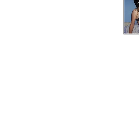
Domaniów
Duszniki-Zdrój
Dziadowa Kłoda
Gaworzyce
Głuszyca
Góra
Grębocice
Gromadka
Gryfów Śląski
Janowice Wielkie
Jawor
Jaworzyna Śląska
Jedlina-Zdrój
Jelcz-Laskowice
Jemielno
Jerzmanowa
Jeżów Sudecki
Jordanów Śląski
Kamieniec Ząbkowicki
Kamienna Góra
Karpacz
Kąty Wrocławskie
Ogłoszeń 
Kobierzyce