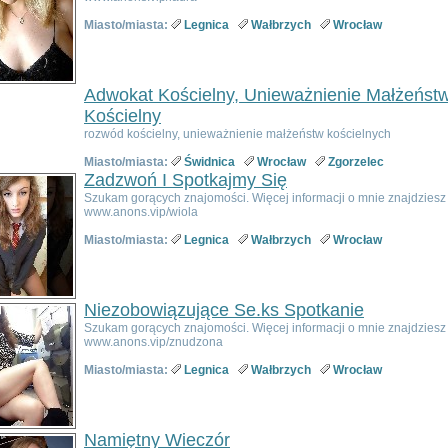
Miasto/miasta:
Legnica
Wałbrzych
Wrocław
Adwokat Kościelny, Unieważnienie Małżeńst
Kościelny
rozwód kościelny, unieważnienie małżeństw kościelnych
Miasto/miasta:
Świdnica
Wrocław
Zgorzelec
Zadzwoń I Spotkajmy Się
Szukam gorących znajomości. Więcej informacji o mnie znajdziesz n
www.anons.vip/wiola
Miasto/miasta:
Legnica
Wałbrzych
Wrocław
Niezobowiązujące Se.ks Spotkanie
Szukam gorących znajomości. Więcej informacji o mnie znajdziesz n
www.anons.vip/znudzona
Miasto/miasta:
Legnica
Wałbrzych
Wrocław
Namiętny Wieczór