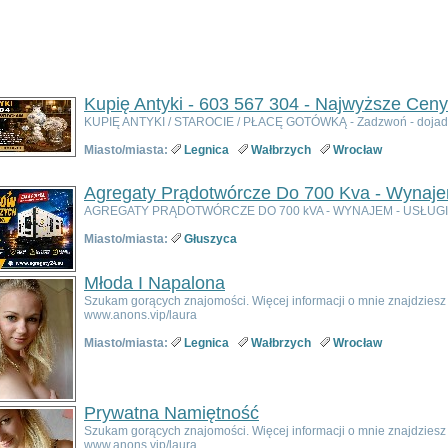
Kupię Antyki - 603 567 304 - Najwyższe Ceny
KUPIĘ ANTYKI / STAROCIE / PŁACĘ GOTÓWKĄ - Zadzwoń - dojadę
Miasto/miasta:
Legnica
Wałbrzych
Wrocław
Agregaty Prądotwórcze Do 700 Kva - Wynaje
AGREGATY PRĄDOTWÓRCZE DO 700 kVA - WYNAJEM - USŁUGI
Miasto/miasta:
Głuszyca
Młoda I Napalona
Szukam gorących znajomości. Więcej informacji o mnie znajdziesz n
www.anons.vip/laura
Miasto/miasta:
Legnica
Wałbrzych
Wrocław
Prywatna Namiętność
Szukam gorących znajomości. Więcej informacji o mnie znajdziesz n
www.anons.vip/laura