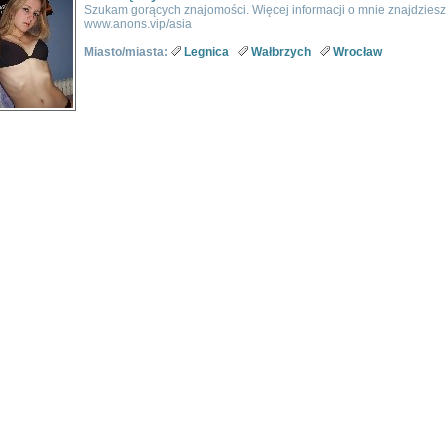
Szukam gorących znajomości. Więcej informacji o mnie znajdziesz n
www.anons.vip/asia
Miasto/miasta:
Legnica
Wałbrzych
Wrocław
w kategorii:
1247
Strony:
1
2
3
4
5
6
7
8
9
10
...
125