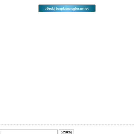
e
Ogłoszenia
Opcje
Panel
ody
Społeczność
Sprzedam, kupię
Usługi
Zwierzęta