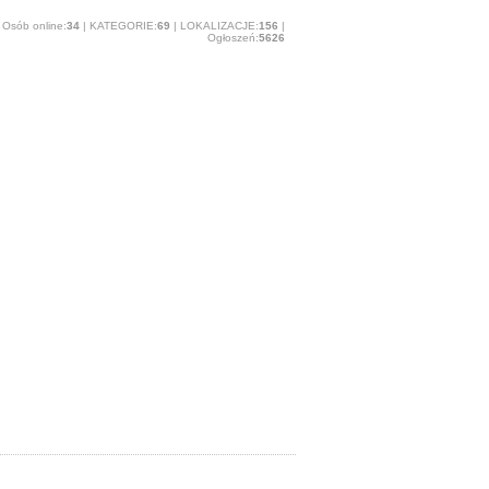
Osób online:
34
| KATEGORIE:
69
| LOKALIZACJE:
156
|
Ogłoszeń:
5626
O stronie