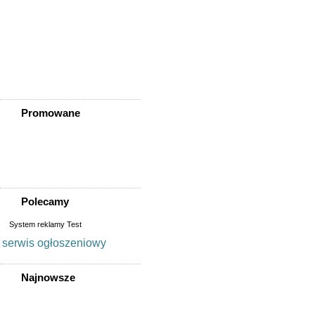
Złotoryja
Złoty Stok
Żarów
Żmigród
Żórawina
Żukowice
Promowane
Polecamy
System reklamy Test
serwis ogłoszeniowy
Najnowsze
Pracownik Magazynu
Pracownik Magazynu