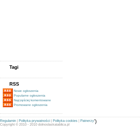
K&k Gsm
Kupię Zadłużoną Spółkę
/kupię Spólkę Z
Długami/tel.505-705-577
Kupię Zadłużoną
Spółkę/www.spolkekupie.pl/tel.505-
705-577/kupię Spółkę/obrót
Spółkami
Pożyczki Pozabankowe Pod
Zastaw Nieruchomości
Magazynier (z Uprawnieniami
Na Wózki Widłowe)
Tagi
RSS
Nowe ogłoszenia
Popularne ogłoszenia
Najczęściej komentowane
Promowane ogłoszenia
Regulamin
|
Polityka prywatności
|
Polityka cookies
|
Patnerzy
')
Copyright © 2010 - 2010 dolnoslaskatablica.pl