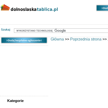
Kategorie
Lokalizacje
Ogłoszenia
Szukaj
Główna
>>
Poprzednia strona
>>
Email *
Hasło *
Imię/Nazwa
Twój Nick *
Firma
Adres linia 1
Adres linia 2
Adres linia 3
Kraj
Kategorie
Telefon 1
WSZYSTKIE KATEGORIE