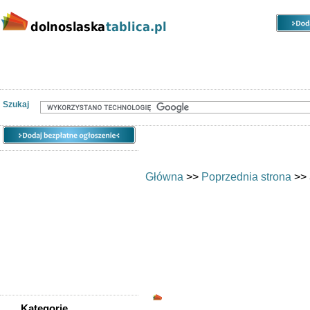
Kategorie
Lokalizacje
Ogłoszenia
Nieruchomości
Praca
Samochody
Społeczność
Szukaj
Główna
>>
Poprzednia strona
>>
Skup Telefonów Wro
Kategorie