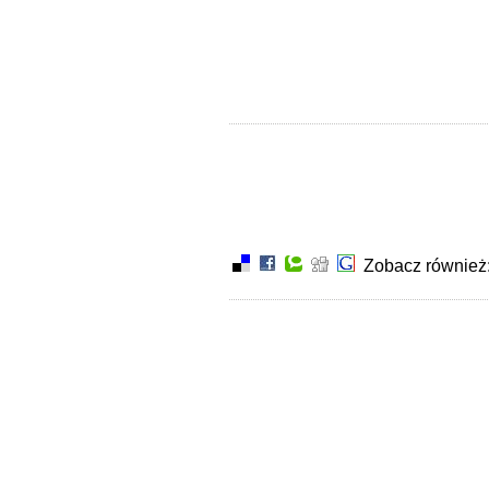
Kąty Wrocławskie
Kod
Kobierzyce
Wpisz kod widoczny wyżej
Kondratowice
Kostomłoty
Kotla
Kowary
Krośnice
Krotoszyce
Kudowa-Zdrój
Kunice
Lądek-Zdrój
Legnickie Pole
Leśna
Zobacz również
Lewin Kłodzki
Lubań
Lubawka
Lubomierz
Lwówek Śląski
Łagiewniki
Malczyce
Marcinowice
Marciszów
Męcinka