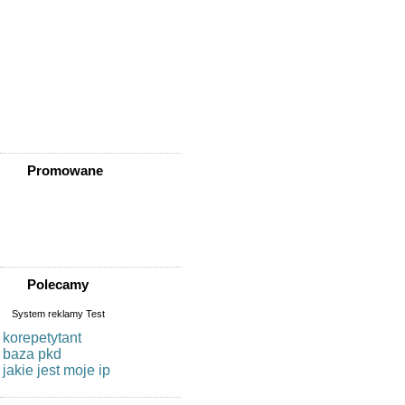
Ząbkowice Śląskie
Ziębice
Złotoryja
Złoty Stok
Żarów
Żmigród
Żórawina
Żukowice
Promowane
Polecamy
System reklamy Test
korepetytant
baza pkd
jakie jest moje ip