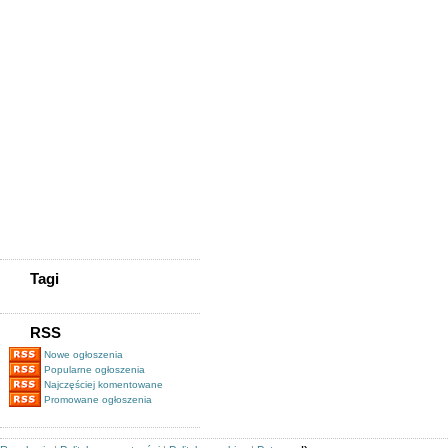
Forever Living Products -
Naturalne Kosmetyki -
Możliwość Pracy
Skup Telefonów Wrocław -
K&k Gsm
Kupię Zadłużoną Spółkę
/kupię Spólkę Z
Długami/tel.505-705-577
Kupię Zadłużoną
Spółkę/www.spolkekupie.pl/tel.505-
705-577/kupię Spółkę/obrót
Spółkami
Pożyczki Pozabankowe Pod
Zastaw Nieruchomości
Magazynier (z Uprawnieniami
Na Wózki Widłowe)
Tagi
RSS
Nowe ogłoszenia
Popularne ogłoszenia
Najczęściej komentowane
Promowane ogłoszenia