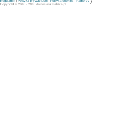
Regulamin
|
Polityka prywatności
|
Polityka cookies
|
Patnerzy
')
Copyright © 2010 - 2010 dolnoslaskatablica.pl