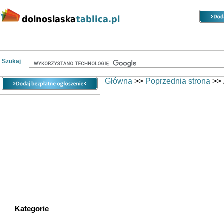
Kategorie
Lokalizacje
Ogłoszenia
Szukaj
Główna
>>
Poprzednia strona
>>
Email *
Hasło *
Imię/Nazwa
Twój Nick *
Firma
Adres linia 1
Adres linia 2
Adres linia 3
Kraj
Kategorie
Telefon 1
WSZYSTKIE KATEGORIE