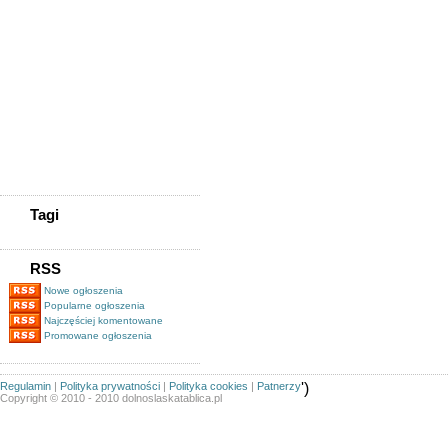
K&k Gsm
Kupię Zadłużoną Spółkę
/kupię Spólkę Z
Długami/tel.505-705-577
Kupię Zadłużoną
Spółkę/www.spolkekupie.pl/tel.505-
705-577/kupię Spółkę/obrót
Spółkami
Pożyczki Pozabankowe Pod
Zastaw Nieruchomości
Magazynier (z Uprawnieniami
Na Wózki Widłowe)
Tagi
RSS
Nowe ogłoszenia
Popularne ogłoszenia
Najczęściej komentowane
Promowane ogłoszenia
Regulamin
|
Polityka prywatności
|
Polityka cookies
|
Patnerzy
')
Copyright © 2010 - 2010 dolnoslaskatablica.pl