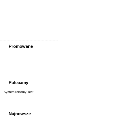
Złotoryja
Złoty Stok
Żarów
Żmigród
Żórawina
Żukowice
Promowane
Polecamy
System reklamy Test
Najnowsze
Pracownik Magazynu
Pracownik Magazynu