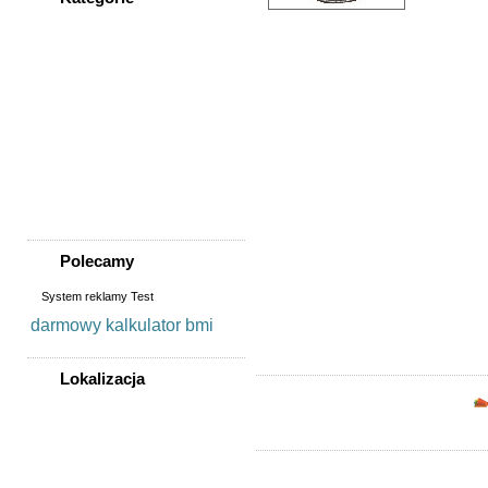
WSZYSTKIE KATEGORIE
Nieruchomości
Praca
Samochody
Społeczność
Sprzedam, kupię
Usługi
Zwierzęta
Polecamy
System reklamy Test
darmowy kalkulator bmi
Lokalizacja
WSZYSTKIE LOKALIZACJE
Poza województwem
Dolnośląskim