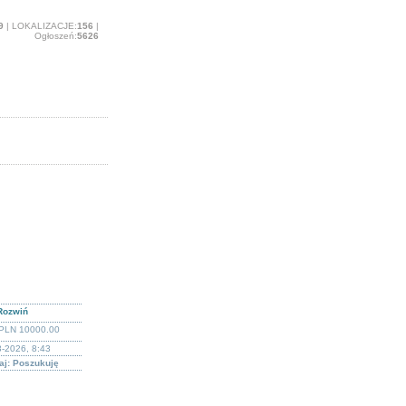
9
| LOKALIZACJE:
156
|
Ogłoszeń:
5626
Rozwiń
PLN 10000.00
-2026, 8:43
aj: Poszukuję