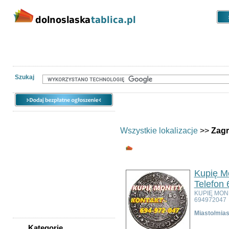
Kategorie
Lokalizacje
Ogłoszen
Nieruchomości
Praca
Samochody
Społeczność
Szukaj
Wszystkie lokalizacje
>>
Zag
Wszystkie kategor
Kupię Mo
Telefon
KUPIĘ MON
694972047
Miasto/mias
Kategorie