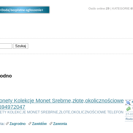
Osób online:
29
| KATEGORIE:
6
ia
Opcje
Panel
O stronie
Sprzedam, kupię
Usługi
Zwierzęta
rodno
ie - Zagrodno
nety Kolekcje Monet Srebrne,złote,okolicznościowe
 694972047
ETY KOLEKCJE MONET SREBRNE,ZŁOTE,OKOLICZNOŚCIOWE TELEFON
27-03
Rodz
ta:
Zagrodno
Zawidów
Zawonia