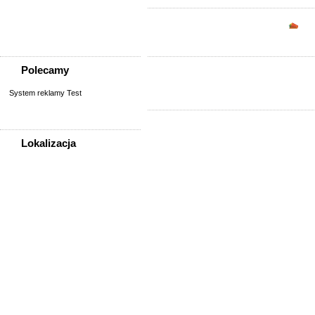
Sprzedam, kupię
Usługi
Opc
Zwierzęta
Polecamy
System reklamy Test
Lokalizacja
WSZYSTKIE LOKALIZACJE
Poza województwem
Dolnośląskim
Bolesławiec
Dzierżoniów
Głogów
Jelenia Góra
Kłodzko
Legnica
Lubin
Nowa Ruda