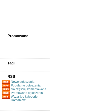
Złotoryja
Złoty Stok
Żarów
Żmigród
Żórawina
Żukowice
Promowane
Tagi
RSS
Nowe ogłoszenia
Popularne ogłoszenia
Najczęściej komentowane
Promowane ogłoszenia
Wszystkie kategorie
Domaniów