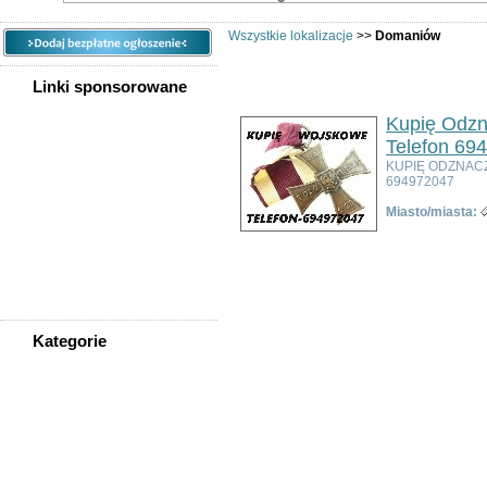
Wszystkie lokalizacje
>>
Domaniów
Linki sponsorowane
Kupię Odzn
Telefon 69
KUPIĘ ODZNAC
694972047
Miasto/miasta:
Kategorie
WSZYSTKIE KATEGORIE
Nieruchomości
Praca
Samochody
Społeczność