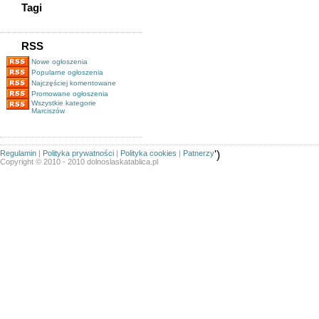
Tagi
RSS
Nowe ogłoszenia
Popularne ogłoszenia
Najczęściej komentowane
Promowane ogłoszenia
Wszystkie kategorie
Marciszów
Regulamin
|
Polityka prywatności
|
Polityka cookies
|
Patnerzy
')
Copyright © 2010 - 2010 dolnoslaskatablica.pl