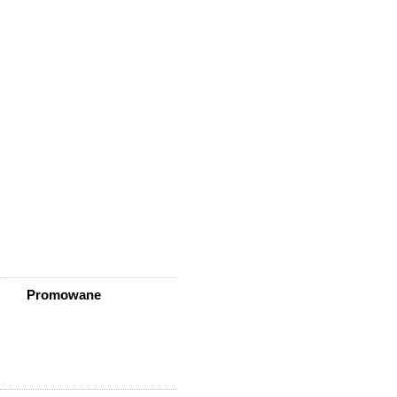
Wisznia Mała
Wleń
Wojcieszów
Wołów
Zagrodno
Zawidów
Zawonia
Ząbkowice Śląskie
Ziębice
Złotoryja
Złoty Stok
Żarów
Żmigród
Żórawina
Żukowice
Promowane