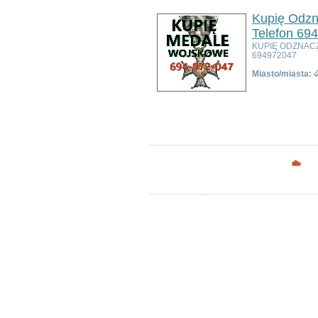
Poza województwem
Kupię Odzn
Dolnośląskim
Telefon 69
Bolesławiec
Dzierżoniów
KUPIĘ ODZNAC
694972047
Głogów
Jelenia Góra
Miasto/miasta:
Kłodzko
Legnica
Ogłoszeń w kategorii:
3
Lubin
Sortuj wg:
Tytuł
- Data utworzenia -
Pop
Nowa Ruda
Oleśnica
Oława
Opc
Świdnica
Wałbrzych
Wrocław
Zgorzelec
Bardo
Bielawa
Bierutów
Bogatynia
Boguszów-Gorce
Bolków
Borów
Brzeg Dolny