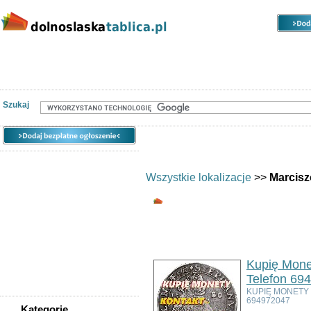
Kategorie
Lokalizacje
Ogłoszenia
Nieruchomości
Praca
Samochody
Społeczność
Szukaj
Wszystkie lokalizacje
>>
Marcis
Wszystkie kategorie
Ogłoszeń w kategorii:
3
Sortuj wg:
Tytuł
- Data utworzenia -
Pop
Kupię Mone
Telefon 69
KUPIĘ MONETY
694972047
Kategorie