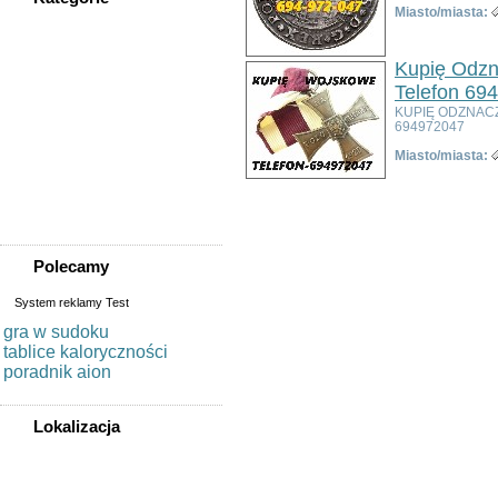
Miasto/miasta:
WSZYSTKIE KATEGORIE
Kupię Odzn
Nieruchomości
Telefon 69
Praca
KUPIĘ ODZNAC
694972047
Samochody
Społeczność
Miasto/miasta:
Sprzedam, kupię
Usługi
Zwierzęta
Polecamy
System reklamy Test
gra w sudoku
tablice kaloryczności
poradnik aion
Lokalizacja
WSZYSTKIE LOKALIZACJE