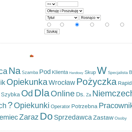
5
10
20
30
50
10
Najczęściej szukane
W
Na
ca
Pod
Klienta
Skup
Szamba
B
Specjalista
Handlowy
Pożyczka
Opiekunka
ik
Wrocław
Rapid
Dla
Od
Niemczec
Online
Ds.
Szybka
Za
?
Opiekunki
Pracowni
ch
Potrzebna
Operator
Do
Zaraz
iemiec
Sprzedawca
Zastaw
Osoby