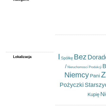
Cena
WSZYSTKIE KATEGORIE
Rodzaj
Sortuj wg
Nieruchomości
Ogłoszeń na stronę
Praca
Samochody
Społeczność
Sprzedam, kupię
Usługi
Zwierzęta
I
Bez
Dorad
Lokalizacja
Spółkę
WSZYSTKIE LOKALIZACJE
B
/
Nieruchomosci
Produkcji
Z
Niemcy
Pani
Poza województwem
Dolnośląskim
Bolesławiec
Pożyczki
Starszy
Dzierżoniów
Głogów
N
Kupię
Jelenia Góra
Kłodzko
Legnica