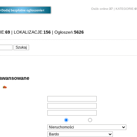
Osób online:
37
| KATEGORIE:
6
ia
Opcje
Panel
O stronie
IE:
69
| LOKALIZACJE:
156
| Ogłoszeń:
5626
aawansowane
Szukanie ogłoszeń we wszystkich kategoriach
"ORAZ"
"ALBO"