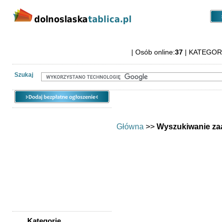
Kategorie
Lokalizacje
Ogłoszen
| Osób online:
37
| KATEGOR
Dolnośląska Tablica ogłoszeniowa
Szukaj
Główna
>>
Wyszukiwanie z
Wyszukiwana fraza
Rodzaj wyszukiwania
Kategoria
Lokalizacja
Kategorie