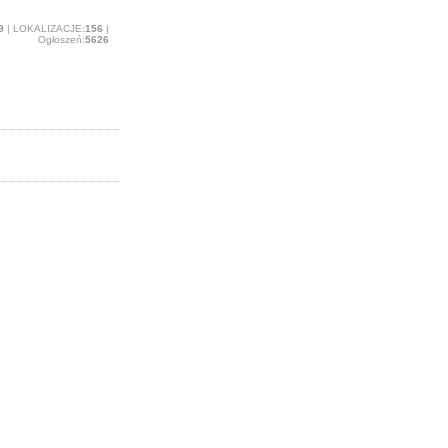
9
| LOKALIZACJE:
156
|
Ogłoszeń:
5626