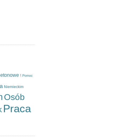
0
etonowe
!
Pomoc
a
Niemieckim
h
Osób
Praca
k