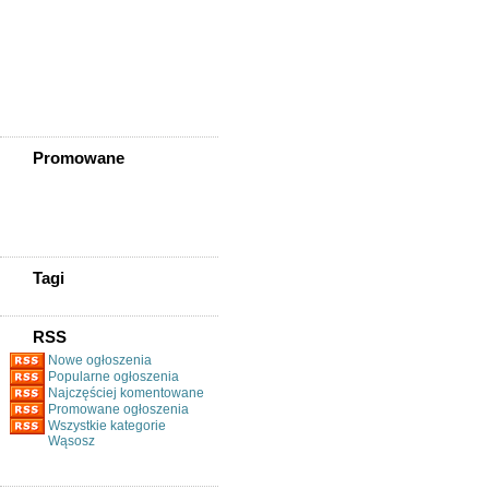
Złotoryja
Złoty Stok
Żarów
Żmigród
Żórawina
Żukowice
Promowane
Tagi
RSS
Nowe ogłoszenia
Popularne ogłoszenia
Najczęściej komentowane
Promowane ogłoszenia
Wszystkie kategorie
Wąsosz