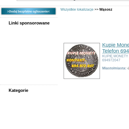
Wszystkie lokalizacje
>>
Wąsosz
Linki sponsorowane
Ogłoszeń w kategorii:
2
Sortuj wg:
Tytuł
- Data utworzenia -
Popul
Kupię Mone
Telefon 69
KUPIĘ MONETY
694972047
Miasto/miasta:
Kategorie
WSZYSTKIE KATEGORIE
Nieruchomości
Praca
Samochody
Społeczność