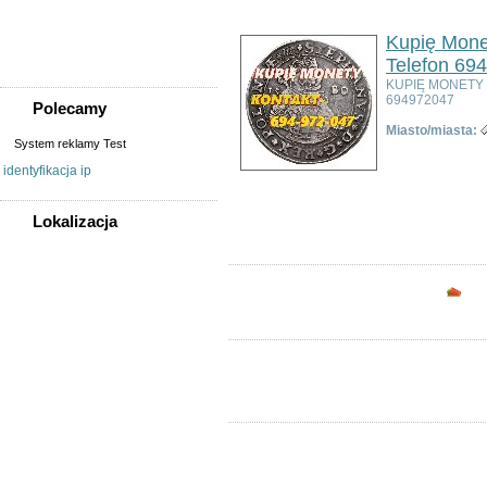
Sprzedam, kupię
Usługi
Kupię Mone
Zwierzęta
Telefon 69
KUPIĘ MONETY
694972047
Polecamy
Miasto/miasta:
System reklamy Test
identyfikacja ip
Ogłoszeń w kategorii:
2
Sortuj wg:
Tytuł
- Data utworzenia -
Popul
Lokalizacja
WSZYSTKIE LOKALIZACJE
Opc
Poza województwem
Dolnośląskim
Bolesławiec
Dzierżoniów
Głogów
Jelenia Góra
Kłodzko
Legnica
Lubin
Nowa Ruda