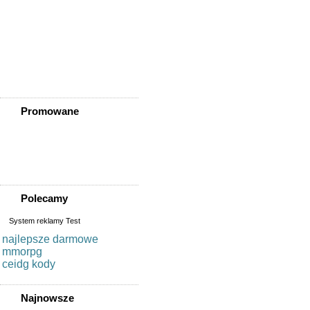
Złotoryja
Złoty Stok
Żarów
Żmigród
Żórawina
Żukowice
Promowane
Polecamy
System reklamy Test
najlepsze darmowe
mmorpg
ceidg kody
Najnowsze