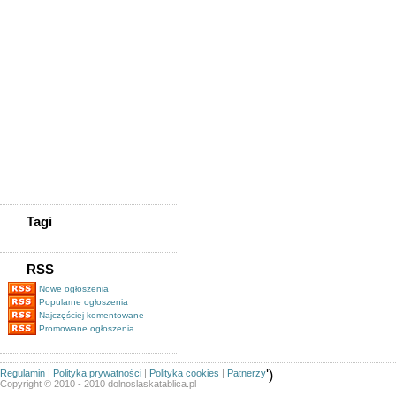
Możliwość Pracy
Skup Telefonów Wrocław -
K&k Gsm
Kupię Zadłużoną Spółkę
/kupię Spólkę Z
Długami/tel.505-705-577
Kupię Zadłużoną
Spółkę/www.spolkekupie.pl/tel.505-
705-577/kupię Spółkę/obrót
Spółkami
Pożyczki Pozabankowe Pod
Zastaw Nieruchomości
Magazynier (z Uprawnieniami
Na Wózki Widłowe)
Tagi
RSS
Nowe ogłoszenia
Popularne ogłoszenia
Najczęściej komentowane
Promowane ogłoszenia
Regulamin
|
Polityka prywatności
|
Polityka cookies
|
Patnerzy
')
Copyright © 2010 - 2010 dolnoslaskatablica.pl