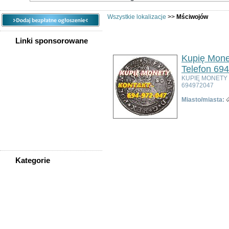
Wszystkie lokalizacje
>>
Mściwojów
Linki sponsorowane
Kupię Mone
Telefon 69
KUPIĘ MONETY
694972047
Miasto/miasta:
Kategorie
WSZYSTKIE KATEGORIE
Nieruchomości
Praca
Samochody
Społeczność