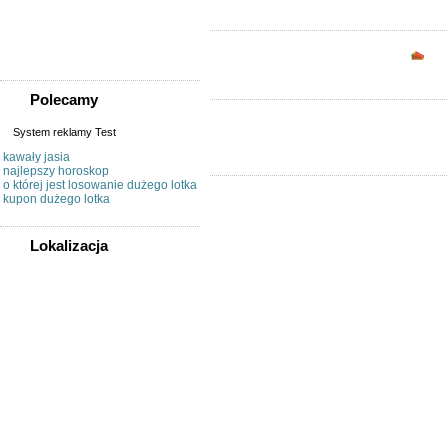
Sprzedam, kupię
Usługi
Zwierzęta
Opc
Polecamy
System reklamy Test
kawały jasia
najlepszy horoskop
o której jest losowanie dużego lotka
kupon dużego lotka
Lokalizacja
WSZYSTKIE LOKALIZACJE
Poza województwem
Dolnośląskim
Bolesławiec
Dzierżoniów
Głogów
Jelenia Góra
Kłodzko
Legnica