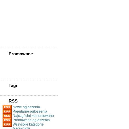
Ząbkowice Śląskie
Ziębice
Złotoryja
Złoty Stok
Żarów
Żmigród
Żórawina
Żukowice
Promowane
Tagi
RSS
Nowe ogłoszenia
Popularne ogłoszenia
Najczęściej komentowane
Promowane ogłoszenia
Wszystkie kategorie
Mściwojów