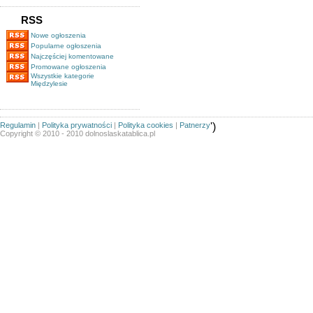
RSS
Nowe ogłoszenia
Popularne ogłoszenia
Najczęściej komentowane
Promowane ogłoszenia
Wszystkie kategorie
Międzylesie
Regulamin
|
Polityka prywatności
|
Polityka cookies
|
Patnerzy
')
Copyright © 2010 - 2010 dolnoslaskatablica.pl