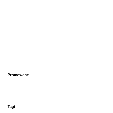
Wleń
Wojcieszów
Wołów
Zagrodno
Zawidów
Zawonia
Ząbkowice Śląskie
Ziębice
Złotoryja
Złoty Stok
Żarów
Żmigród
Żórawina
Żukowice
Promowane
Tagi