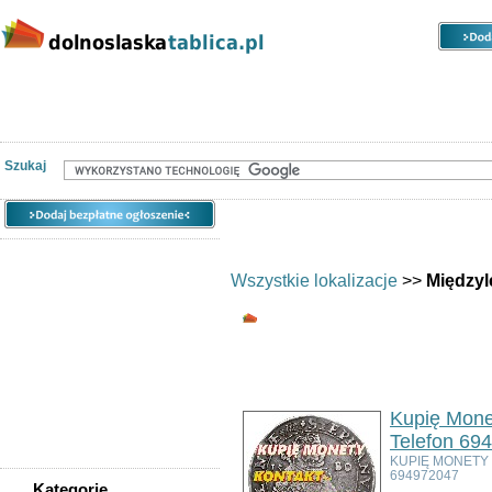
Kategorie
Lokalizacje
Ogłoszenia
Nieruchomości
Praca
Samochody
Społeczność
Szukaj
Wszystkie lokalizacje
>>
Międzyl
Wszystkie kategorie 
Ogłoszeń w kategorii:
2
Sortuj wg:
Tytuł
- Data utworzenia -
Pop
Kupię Mone
Telefon 69
KUPIĘ MONETY
694972047
Kategorie