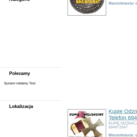
Miasto/miasta:
WSZYSTKIE KATEGORIE
Nieruchomości
Praca
Samochody
Społeczność
Sprzedam, kupię
Usługi
Zwierzęta
Polecamy
System reklamy Test
Lokalizacja
Kupię Odzn
WSZYSTKIE LOKALIZACJE
Telefon 69
KUPIĘ ODZNAC
694972047
Poza województwem
Dolnośląskim
Miasto/miasta: