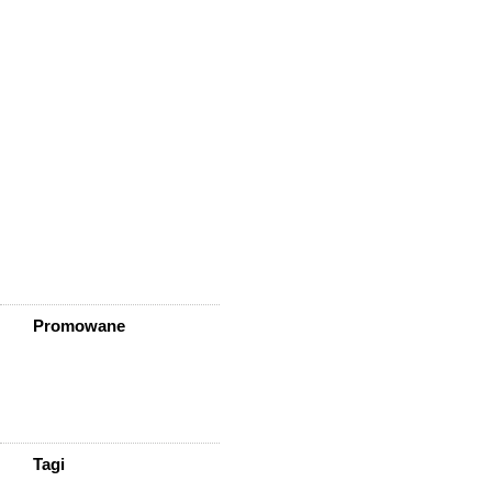
Wleń
Wojcieszów
Wołów
Zagrodno
Zawidów
Zawonia
Ząbkowice Śląskie
Ziębice
Złotoryja
Złoty Stok
Żarów
Żmigród
Żórawina
Żukowice
Promowane
Tagi