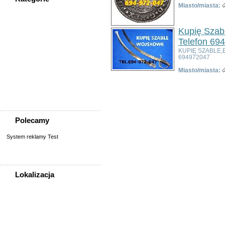
Miasto/miasta:
WSZYSTKIE KATEGORIE
Kupię Szabl
Nieruchomości
Telefon 69
Praca
KUPIĘ SZABLE,
694972047
Samochody
Społeczność
Miasto/miasta:
Sprzedam, kupię
Usługi
Zwierzęta
Polecamy
System reklamy Test
Lokalizacja
WSZYSTKIE LOKALIZACJE
Poza województwem
Dolnośląskim