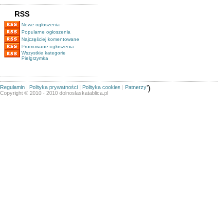
RSS
Nowe ogłoszenia
Popularne ogłoszenia
Najczęściej komentowane
Promowane ogłoszenia
Wszystkie kategorie
Pielgrzymka
Regulamin
|
Polityka prywatności
|
Polityka cookies
|
Patnerzy
')
Copyright © 2010 - 2010 dolnoslaskatablica.pl