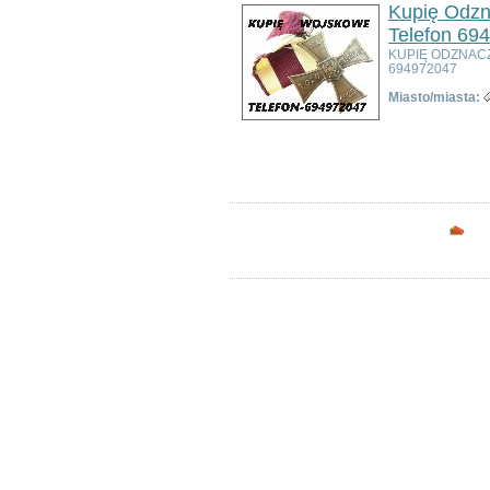
Kupię Odzn
Bolesławiec
Dzierżoniów
Telefon 69
Głogów
KUPIĘ ODZNAC
694972047
Jelenia Góra
Kłodzko
Miasto/miasta:
Legnica
Lubin
Ogłoszeń w kategorii:
3
Nowa Ruda
Sortuj wg:
Tytuł
- Data utworzenia -
Pop
Oleśnica
Oława
Świdnica
Opc
Wałbrzych
Wrocław
Zgorzelec
Bardo
Bielawa
Bierutów
Bogatynia
Boguszów-Gorce
Bolków
Borów
Brzeg Dolny
Bystrzyca Kłodzka
Chocianów