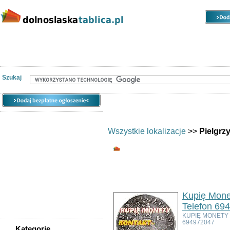
Kategorie
Lokalizacje
Ogłoszenia
Nieruchomości
Praca
Samochody
Społeczność
Szukaj
Wszystkie lokalizacje
>>
Pielgrz
Wszystkie kategorie
Ogłoszeń w kategorii:
3
Sortuj wg:
Tytuł
- Data utworzenia -
Pop
Kupię Mone
Telefon 69
KUPIĘ MONETY
694972047
Kategorie