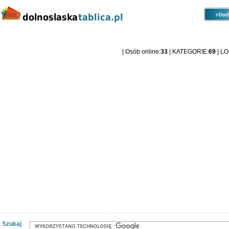
Kategorie
Lokalizacje
Ogłoszenia
Dolnośląska Tablica ogłoszeniowa
| Osób online:
33
| KATEGORIE:
69
| L
Szukaj