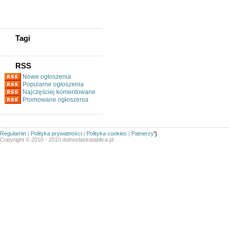
Magazynier (z Uprawnieniami
Na Wózki Widłowe)
Tagi
RSS
Nowe ogłoszenia
Popularne ogłoszenia
Najczęściej komentowane
Promowane ogłoszenia
Regulamin
|
Polityka prywatności
|
Polityka cookies
|
Patnerzy
')
Copyright © 2010 - 2010 dolnoslaskatablica.pl