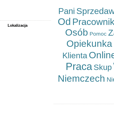
Sprzedam, kupię
Sprzeda
Usługi
Pani
Zwierzęta
Od
Pracowni
Lokalizacja
Osób
Z
WSZYSTKIE LOKALIZACJE
Pomoc
Opiekunka
Poza województwem
Dolnośląskim
Bolesławiec
Onlin
Klienta
Dzierżoniów
Głogów
Praca
Skup
Jelenia Góra
Kłodzko
Niemczech
Legnica
Ni
Lubin
Nowa Ruda
Oleśnica
Oława
Świdnica
Wałbrzych
Wrocław