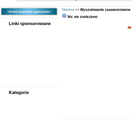
Główna
>>
Wyszukiwanie zaawansowane
Nic nie znaleziono
Linki sponsorowane
Wyszukiwana fraza
Rodzaj wyszukiwania
Kategoria
Lokalizacja
Cena
Rodzaj
Kategorie
Sortuj wg
WSZYSTKIE KATEGORIE
Ogłoszeń na stronę
Nieruchomości
Praca
Samochody
Społeczność