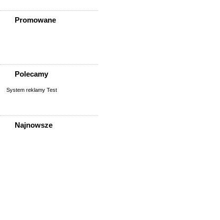
Promowane
Polecamy
System reklamy Test
Najnowsze
Pracownik Magazynu
Pracownik Magazynu
Pracownik Magazynu
Pracownik Magazynu
Pracownik Magazynu
Pracownik Magazynu
Pracownik Magazynu
Praca Opiekuna Osób
Starszych Czeka Na Ciebie!
Pani Paulina Poszukuje