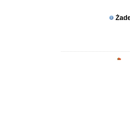
Zgorzelec
Bardo
Bielawa
Żade
Bierutów
Bogatynia
Boguszów-Gorce
Bolków
Borów
Brzeg Dolny
Bystrzyca Kłodzka
Chocianów
Form
Chojnów
Ciepłowody
Wiadomość
Cieszków
Czarny Bór
Czernica
Długołęka
Dobromierz
Dobroszyce
Domaniów
Duszniki-Zdrój
Dziadowa Kłoda
Gaworzyce
Głuszyca