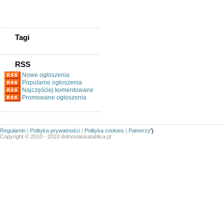
Magazynier (z Uprawnieniami
Na Wózki Widłowe)
Tagi
RSS
Nowe ogłoszenia
Popularne ogłoszenia
Najczęściej komentowane
Promowane ogłoszenia
Regulamin
|
Polityka prywatności
|
Polityka cookies
|
Patnerzy
')
Copyright © 2010 - 2010 dolnoslaskatablica.pl