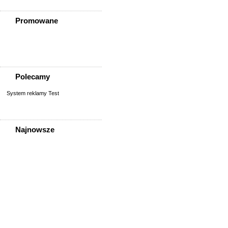
Promowane
Polecamy
System reklamy Test
Najnowsze
Pracownik Magazynu
Pracownik Magazynu
Pracownik Magazynu
Pracownik Magazynu
Pracownik Magazynu
Pracownik Magazynu
Pracownik Magazynu
Praca Opiekuna Osób
Starszych Czeka Na Ciebie!
Pani Paulina Poszukuje