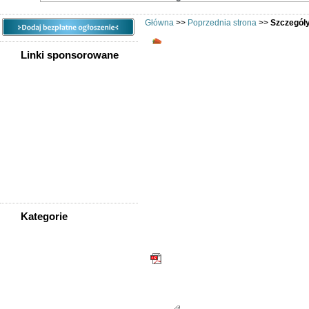
Główna
>>
Poprzednia strona
>>
Szczegóły
Kupię Zadłużoną Spółkę /ku
Linki sponsorowane
Kategorie
WSZYSTKIE KATEGORIE
PDF
Nieruchomości
Telefon: 505705577
Praca
Rodzaj: Oferuję
Samochody
Społeczność