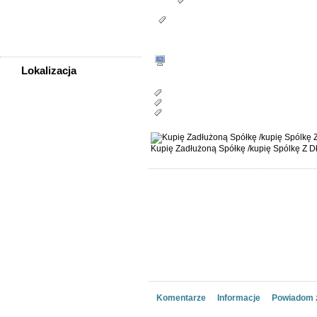
Tagi:
Kupię zadłużoną spółkę /kupię sp
Sprzedam, kupię
zadluzona spolke
Kupię Zadłużoną Spółkę /kupię Spólkę
Usługi
705-577
Zwierzęta
WWW
Lokalizacja
Miasto/a:
WSZYSTKIE LOKALIZACJE
Bolesławiec
Bolków
Borów
Poza województwem
Dolnośląskim
Bolesławiec
Kupię Zadłużoną Spółkę /kupię Spólkę Z D
Dzierżoniów
Głogów
Jelenia Góra
Kłodzko
Legnica
Lubin
Nowa Ruda
Oleśnica
Oława
Świdnica
Wałbrzych
Komentarze
Informacje
Powiadom 
Wrocław