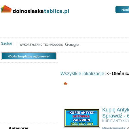
Kategorie
Lokalizacje
Ogłoszenia
Nieruchomości
Praca
Samochody
Społeczność
Szukaj
Wszystkie lokalizacje
>>
Oleśnic
Wszystkie kategorie 
Ogłoszeń w kategorii:
7
Sortuj wg:
Tytuł
- Data utworzenia -
Pop
Kupię Antyk
Sprawdź - 6
KUPIĘ ANTYKI / 
Kategorie
Miasto/miasta: