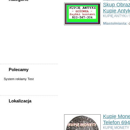
Skup Obraz
WSZYSTKIE KATEGORIE
Kupię Antyki
KUPIĘ ANTYKI / 
Nieruchomości
Miasto/miasta:
Praca
Samochody
Społeczność
Sprzedam, kupię
Usługi
Zwierzęta
Polecamy
System reklamy Test
Lokalizacja
WSZYSTKIE LOKALIZACJE
Kupię Mone
Telefon 69
Poza województwem
Dolnośląskim
KUPIĘ MONETY