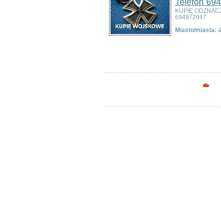
Telefon 69
Chojnów
KUPIĘ ODZNAC
694972047
Ciepłowody
Cieszków
Miasto/miasta:
Czarny Bór
Ogłoszeń w kategorii:
7
Czernica
Sortuj wg:
Tytuł
- Data utworzenia -
Pop
Długołęka
Dobromierz
Dobroszyce
Domaniów
Opc
Duszniki-Zdrój
Dziadowa Kłoda
Gaworzyce
Głuszyca
Góra
Grębocice
Gromadka
Gryfów Śląski
Janowice Wielkie
Jawor
Jaworzyna Śląska
Jedlina-Zdrój
Jelcz-Laskowice
Jemielno