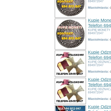
694972047
Bolesławiec
Dzierżoniów
Miasto/miasta:
Głogów
Jelenia Góra
Kupię Mone
Kłodzko
Telefon 69
Legnica
KUPIĘ MONETY
Lubin
694972047
Nowa Ruda
Miasto/miasta:
Oleśnica
Oława
Świdnica
Kupię Odzn
Wałbrzych
Telefon 69
Wrocław
KUPIĘ ODZNAC
Zgorzelec
694972047
Bardo
Miasto/miasta:
Bielawa
Bierutów
Kupię Odzn
Bogatynia
Telefon 69
Boguszów-Gorce
KUPIĘ ODZNAC
Bolków
694972047
Borów
Miasto/miasta:
Brzeg Dolny
Bystrzyca Kłodzka
Kupię Odzn
Chocianów