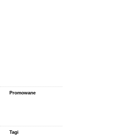
Wleń
Wojcieszów
Wołów
Zagrodno
Zawidów
Zawonia
Ząbkowice Śląskie
Ziębice
Złotoryja
Złoty Stok
Żarów
Żmigród
Żórawina
Żukowice
Promowane
Tagi