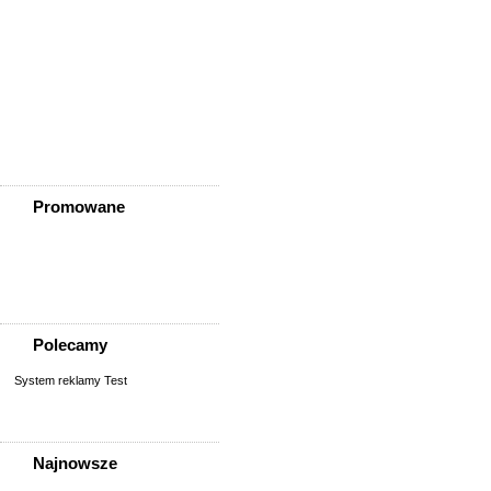
Ząbkowice Śląskie
Ziębice
Złotoryja
Złoty Stok
Żarów
Żmigród
Żórawina
Żukowice
Promowane
Polecamy
System reklamy Test
Najnowsze
Pracownik Magazynu