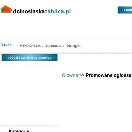
Kategorie
Lokalizacje
Ogłoszenia
Powiadom znajomego
Forum
Wyszukiwanie zaawansowane
Szukaj
Główna
>>
Promowane ogłosze
Kategorie