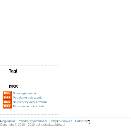
Możliwość Pracy
Skup Telefonów Wrocław -
K&k Gsm
Kupię Zadłużoną Spółkę
/kupię Spólkę Z
Długami/tel.505-705-577
Kupię Zadłużoną
Spółkę/www.spolkekupie.pl/tel.505-
705-577/kupię Spółkę/obrót
Spółkami
Pożyczki Pozabankowe Pod
Zastaw Nieruchomości
Magazynier (z Uprawnieniami
Na Wózki Widłowe)
Tagi
RSS
Nowe ogłoszenia
Popularne ogłoszenia
Najczęściej komentowane
Promowane ogłoszenia
Regulamin
|
Polityka prywatności
|
Polityka cookies
|
Patnerzy
')
Copyright © 2010 - 2010 dolnoslaskatablica.pl