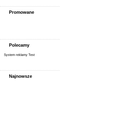
Promowane
Polecamy
System reklamy Test
Najnowsze
Pracownik Magazynu
Pracownik Magazynu
Pracownik Magazynu
Pracownik Magazynu
Pracownik Magazynu
Pracownik Magazynu
Pracownik Magazynu
Praca Opiekuna Osób
Starszych Czeka Na Ciebie!
Pani Paulina Poszukuje