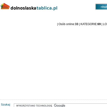
Kategorie
Lokalizacje
Ogłoszenia
Dolnośląska Tablica ogłoszeniowa
| Osób online:
33
| KATEGORIE:
69
| L
Szukaj