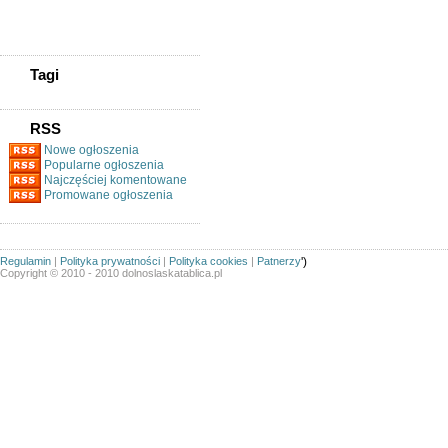
Magazynier (z Uprawnieniami
Na Wózki Widłowe)
Tagi
RSS
Nowe ogłoszenia
Popularne ogłoszenia
Najczęściej komentowane
Promowane ogłoszenia
Regulamin
|
Polityka prywatności
|
Polityka cookies
|
Patnerzy
')
Copyright © 2010 - 2010 dolnoslaskatablica.pl