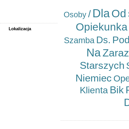
Sprzedam, kupię
Dla
Usługi
Od
/
Osoby
Zwierzęta
Opiekunka
Lokalizacja
WSZYSTKIE LOKALIZACJE
Po
Ds.
Szamba
Na
Poza województwem
Zaraz
Dolnośląskim
Bolesławiec
Starszych
Dzierżoniów
Głogów
Niemiec
Jelenia Góra
Ope
Kłodzko
Legnica
Bik
Klienta
Lubin
Nowa Ruda
Oleśnica
Oława
Świdnica
Wałbrzych
Wrocław