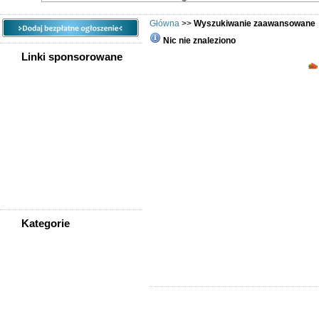
Główna
>>
Wyszukiwanie zaawansowane
Nic nie znaleziono
Linki sponsorowane
Wyszukiwana fraza
Rodzaj wyszukiwania
Kategoria
Lokalizacja
Cena
Rodzaj
Kategorie
Sortuj wg
WSZYSTKIE KATEGORIE
Ogłoszeń na stronę
Nieruchomości
Praca
Samochody
Społeczność