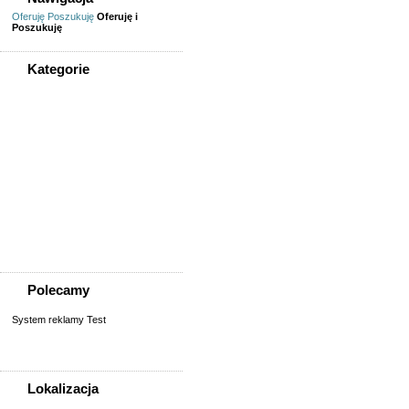
Oferuję
Poszukuję
Oferuję i
Poszukuję
Kategorie
WSZYSTKIE KATEGORIE
Zwierzęta
Akcesoria dla zwierząt
Inne zwierzęta
Koty
Opieka nad zwierzęciem
Psy
Zaginione/znalezione
Polecamy
System reklamy Test
Lokalizacja