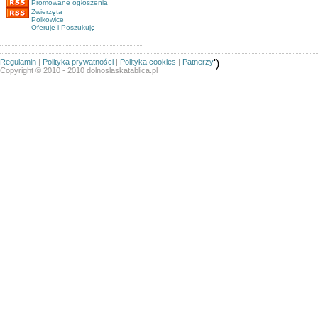
Promowane ogłoszenia
Zwierzęta
Polkowice
Oferuję i Poszukuję
Regulamin
|
Polityka prywatności
|
Polityka cookies
|
Patnerzy
')
Copyright © 2010 - 2010 dolnoslaskatablica.pl