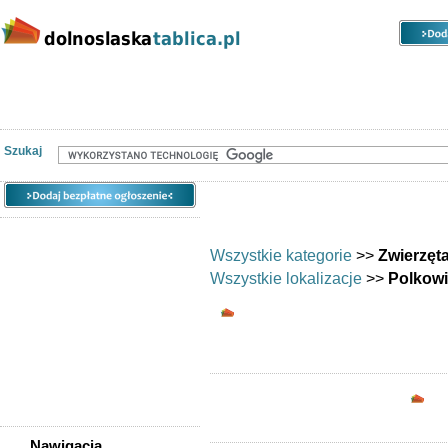
Kategorie
Lokalizacje
Ogłoszenia
Nieruchomości
Praca
Samochody
Społeczność
Szukaj
Wszystkie kategorie
>>
Zwierzęt
Wszystkie lokalizacje
>>
Polkow
Zwierzęta - Polkowic
Opc
Nawigacja