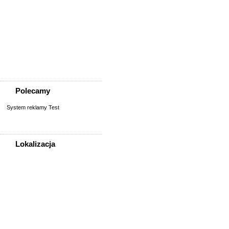
Zwierzęta
Akcesoria dla zwierząt
Inne zwierzęta
Koty
Opieka nad zwierzęciem
Psy
Zaginione/znalezione
Polecamy
System reklamy Test
Lokalizacja
WSZYSTKIE LOKALIZACJE
Poza województwem
Dolnośląskim
Bolesławiec
Dzierżoniów
Głogów
Jelenia Góra