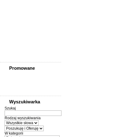
Zawidów
Zawonia
Ząbkowice Śląskie
Ziębice
Złotoryja
Złoty Stok
Żarów
Żmigród
Żórawina
Żukowice
Promowane
Wyszukiwarka
Szukaj
Rodzaj wyszukiwania
W kategorii