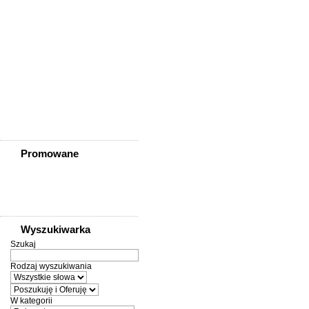
Zawidów
Zawonia
Ząbkowice Śląskie
Ziębice
Złotoryja
Złoty Stok
Żarów
Żmigród
Żórawina
Żukowice
Promowane
Wyszukiwarka
Szukaj
Rodzaj wyszukiwania
W kategorii