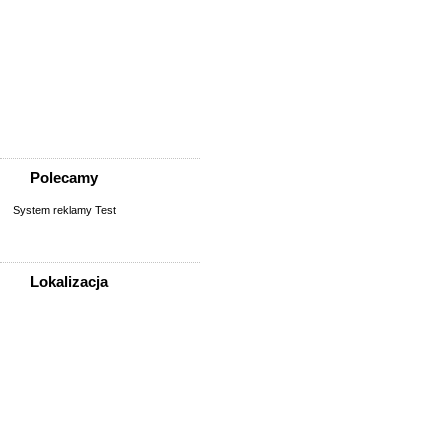
Zwierzęta
Akcesoria dla zwierząt
Inne zwierzęta
Koty
Opieka nad zwierzęciem
Psy
Zaginione/znalezione
Polecamy
System reklamy Test
Lokalizacja
WSZYSTKIE LOKALIZACJE
Poza województwem
Dolnośląskim
Bolesławiec
Dzierżoniów
Głogów
Jelenia Góra