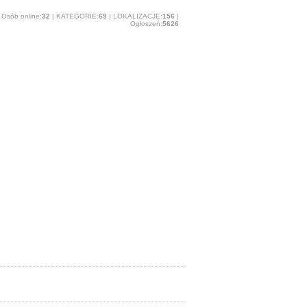
Osób online:
32
| KATEGORIE:
69
| LOKALIZACJE:
156
|
Ogłoszeń:
5626
O stronie