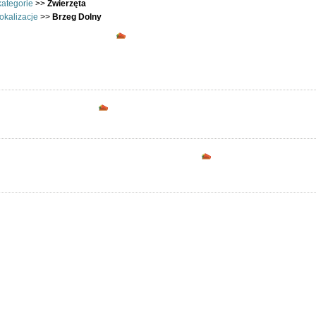
kategorie
>>
Zwierzęta
okalizacje
>>
Brzeg Dolny
Zwierzęta - Brzeg Dolny - Oferuję i P
Opcje dostępne dla zarejestrowanych uż
Podziel się