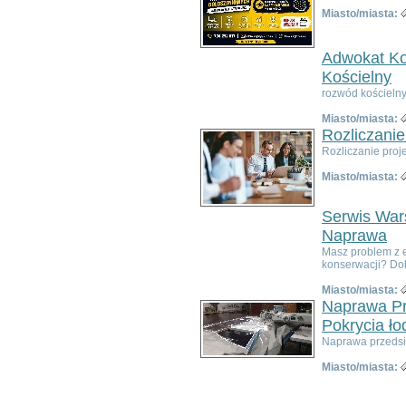
Poza województwem
Miasto/miasta:
Dolnośląskim
Bolesławiec
Dzierżoniów
Adwokat Ko
Głogów
Kościelny
Jelenia Góra
rozwód kościelny
Kłodzko
Miasto/miasta:
Legnica
Rozliczanie
Lubin
Rozliczanie proj
Nowa Ruda
Oleśnica
Miasto/miasta:
Oława
Świdnica
Serwis Wars
Wałbrzych
Naprawa
Wrocław
Masz problem z 
Zgorzelec
konserwacji? Dobr
Bardo
Miasto/miasta:
Bielawa
Naprawa Pr
Bierutów
Pokrycia ło
Bogatynia
Naprawa przedsio
Boguszów-Gorce
Bolków
Miasto/miasta:
Borów
Brzeg Dolny