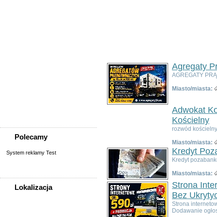
Usługi
Informatyka,
telekomunikacja
Kursy, szkolenia,
korepetycje, tłumaczenia
Pozostałe usługi
Uroda/usługi kosmetyczne
Usługi prawne, finansowe,
Agregaty P
księgowe
AGREGATY PRĄD
Usługi remontowo-
budowlane
Miasto/miasta:
Wesele, ślub - usługi
Współpraca
Adwokat Ko
Zespoły, muzycy
Kościelny
rozwód kościelny
Polecamy
Miasto/miasta:
Kredyt Poz
System reklamy Test
Kredyt pozabank
Miasto/miasta:
Strona Int
Lokalizacja
Bez Ukryty
WSZYSTKIE LOKALIZACJE
Strona interneto
Dodawanie ogłos