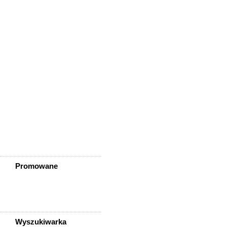
Wisznia Mała
Wleń
Wojcieszów
Wołów
Zagrodno
Zawidów
Zawonia
Ząbkowice Śląskie
Ziębice
Złotoryja
Złoty Stok
Żarów
Żmigród
Żórawina
Żukowice
Promowane
Wyszukiwarka