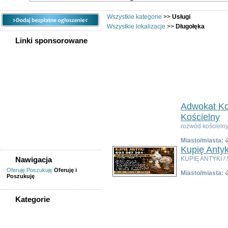
Wszystkie kategorie
>>
Usługi
Wszystkie lokalizacje
>>
Długołęka
Linki sponsorowane
Usług
Ogłoszeń w kategorii:
33
Sortuj wg:
Tytuł
- Data utworzenia -
Popul
Adwokat Ko
Kościelny
rozwód kościelny
Miasto/miasta:
Kupię Antyk
Nawigacja
KUPIĘ ANTYKI / 
Oferuję
Poszukuję
Oferuję i
Miasto/miasta:
Poszukuję
Kategorie
WSZYSTKIE KATEGORIE