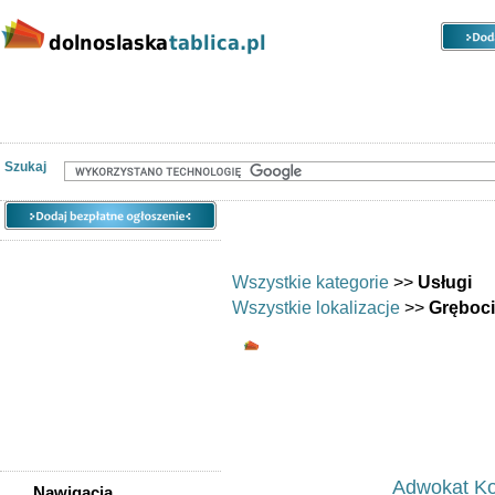
Kategorie
Lokalizacje
Ogłoszenia
Nieruchomości
Praca
Samochody
Społeczność
Szukaj
Wszystkie kategorie
>>
Usługi
Wszystkie lokalizacje
>>
Gręboc
Usługi - Grębocice -
Usługi - 
Ogłoszeń w kategorii:
33
Sortuj wg:
Tytuł
- Data utworzenia -
Pop
Adwokat Ko
Nawigacja