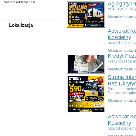
System reklamy Test
Agregaty P
AGREGATY PRĄD
Miasto/miasta:
Lokalizacja
Adwokat Ko
WSZYSTKIE LOKALIZACJE
Kościelny
rozwód kościelny
Poza województwem
Miasto/miasta:
Dolnośląskim
Kredyt Poz
Bolesławiec
Kredyt pozabank
Dzierżoniów
Miasto/miasta:
Głogów
Jelenia Góra
Strona Int
Kłodzko
Bez Ukryty
Legnica
Strona interneto
Dodawanie ogłos
Lubin
Nowa Ruda
Miasto/miasta:
Oleśnica
Oława
Adwokat Ko
Świdnica
Wałbrzych
Kościelny
Wrocław
rozwód kościelny
Zgorzelec