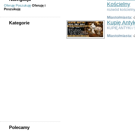
Kościelny
Oferuję
Poszukuję
Oferuję i
Poszukuję
rozwód kościelny
Miasto/miasta:
Kupię Antyk
Kategorie
KUPIĘ ANTYKI / 
WSZYSTKIE KATEGORIE
Miasto/miasta:
Usługi
Informatyka,
telekomunikacja
Kursy, szkolenia,
korepetycje, tłumaczenia
Pozostałe usługi
Uroda/usługi kosmetyczne
Usługi prawne, finansowe,
księgowe
Usługi remontowo-
budowlane
Wesele, ślub - usługi
Współpraca
Zespoły, muzycy
Polecamy