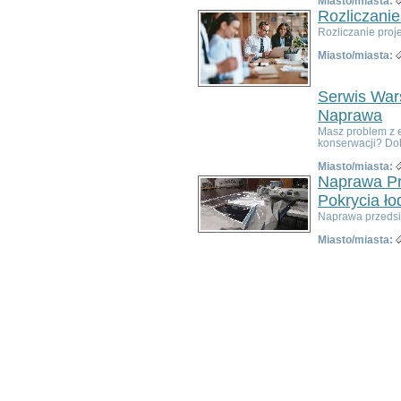
Miasto/miasta:
Bardo
Rozliczanie
Bielawa
Rozliczanie proj
Bierutów
Miasto/miasta:
Bogatynia
Boguszów-Gorce
Serwis Wars
Bolków
Borów
Naprawa
Brzeg Dolny
Masz problem z 
konserwacji? Dobr
Bystrzyca Kłodzka
Chocianów
Miasto/miasta:
Naprawa Pr
Chojnów
Ciepłowody
Pokrycia ło
Cieszków
Naprawa przedsio
Czarny Bór
Miasto/miasta:
Czernica
Długołęka
Dobromierz
Dobroszyce
Domaniów
Duszniki-Zdrój
Dziadowa Kłoda
Gaworzyce
Głuszyca
Góra