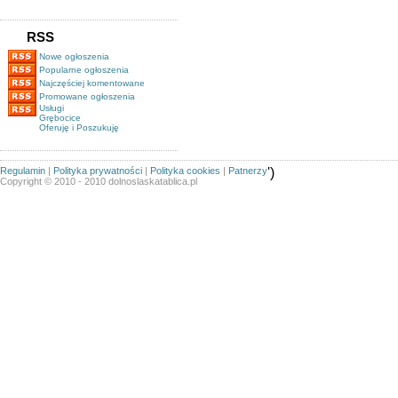
RSS
Nowe ogłoszenia
Popularne ogłoszenia
Najczęściej komentowane
Promowane ogłoszenia
Usługi
Grębocice
Oferuję i Poszukuję
Regulamin
|
Polityka prywatności
|
Polityka cookies
|
Patnerzy
')
Copyright © 2010 - 2010 dolnoslaskatablica.pl