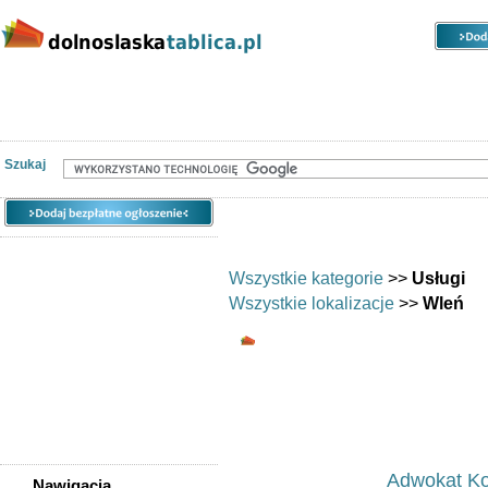
Kategorie
Lokalizacje
Ogłoszenia
Nieruchomości
Praca
Samochody
Społeczność
Szukaj
Wszystkie kategorie
>>
Usługi
Wszystkie lokalizacje
>>
Wleń
Usługi - Wleń - Ofer
Usłu
Ogłoszeń w kategorii:
35
Sortuj wg:
Tytuł
- Data utworzenia -
Pop
Adwokat Ko
Nawigacja