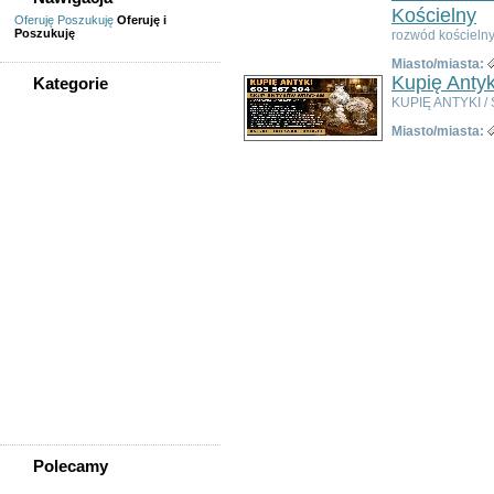
Kościelny
Oferuję
Poszukuję
Oferuję i
Poszukuję
rozwód kościelny
Miasto/miasta:
Kupię Antyk
Kategorie
KUPIĘ ANTYKI / 
WSZYSTKIE KATEGORIE
Miasto/miasta:
Usługi
Informatyka,
telekomunikacja
Kursy, szkolenia,
korepetycje, tłumaczenia
Pozostałe usługi
Uroda/usługi kosmetyczne
Usługi prawne, finansowe,
księgowe
Usługi remontowo-
budowlane
Wesele, ślub - usługi
Współpraca
Zespoły, muzycy
Polecamy