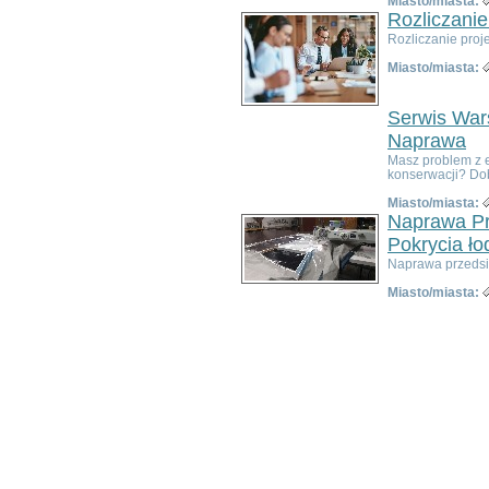
Miasto/miasta:
Bardo
Rozliczanie
Bielawa
Rozliczanie proj
Bierutów
Miasto/miasta:
Bogatynia
Boguszów-Gorce
Serwis Wars
Bolków
Borów
Naprawa
Brzeg Dolny
Masz problem z 
konserwacji? Dobr
Bystrzyca Kłodzka
Chocianów
Miasto/miasta:
Naprawa Pr
Chojnów
Ciepłowody
Pokrycia ło
Cieszków
Naprawa przedsio
Czarny Bór
Miasto/miasta:
Czernica
Długołęka
Dobromierz
Dobroszyce
Domaniów
Duszniki-Zdrój
Dziadowa Kłoda
Gaworzyce
Głuszyca
Góra