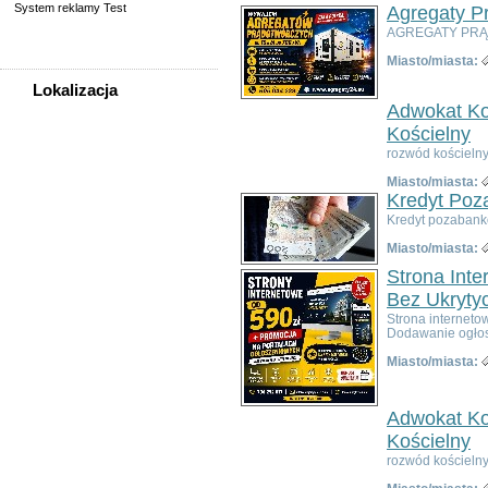
System reklamy Test
Agregaty P
AGREGATY PRĄD
Miasto/miasta:
Lokalizacja
Adwokat Ko
WSZYSTKIE LOKALIZACJE
Kościelny
rozwód kościelny
Poza województwem
Miasto/miasta:
Dolnośląskim
Kredyt Poz
Bolesławiec
Kredyt pozabank
Dzierżoniów
Miasto/miasta:
Głogów
Jelenia Góra
Strona Int
Kłodzko
Bez Ukryty
Legnica
Strona interneto
Dodawanie ogłos
Lubin
Nowa Ruda
Miasto/miasta:
Oleśnica
Oława
Adwokat Ko
Świdnica
Wałbrzych
Kościelny
Wrocław
rozwód kościelny
Zgorzelec