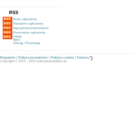
RSS
Nowe ogłoszenia
Popularne ogłoszenia
Najczęściej komentowane
Promowane ogłoszenia
Usługi
Wleń
Oferuję i Poszukuję
Regulamin
|
Polityka prywatności
|
Polityka cookies
|
Patnerzy
')
Copyright © 2010 - 2010 dolnoslaskatablica.pl