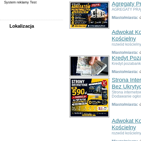
System reklamy Test
Agregaty P
AGREGATY PRĄD
Miasto/miasta:
Lokalizacja
Adwokat Ko
WSZYSTKIE LOKALIZACJE
Kościelny
rozwód kościelny
Poza województwem
Miasto/miasta:
Dolnośląskim
Kredyt Poz
Bolesławiec
Kredyt pozabank
Dzierżoniów
Miasto/miasta:
Głogów
Jelenia Góra
Strona Int
Kłodzko
Bez Ukryty
Legnica
Strona interneto
Dodawanie ogłos
Lubin
Nowa Ruda
Miasto/miasta:
Oleśnica
Oława
Adwokat Ko
Świdnica
Wałbrzych
Kościelny
Wrocław
rozwód kościelny
Zgorzelec