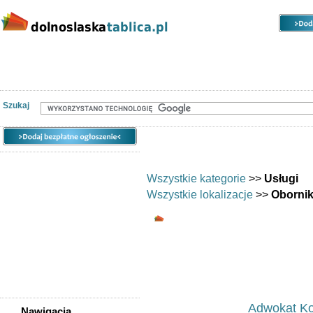
Kategorie
Lokalizacje
Ogłoszenia
Nieruchomości
Praca
Samochody
Społeczność
Szukaj
Wszystkie kategorie
>>
Usługi
Wszystkie lokalizacje
>>
Obornik
Usługi - Oborniki Ślą
Usługi - ogłosze
Ogłoszeń w kategorii:
33
Sortuj wg:
Tytuł
- Data utworzenia -
Pop
Adwokat Ko
Nawigacja