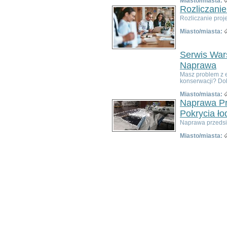
Miasto/miasta:
Bardo
Rozliczanie
Bielawa
Rozliczanie proj
Bierutów
Miasto/miasta:
Bogatynia
Boguszów-Gorce
Serwis Wars
Bolków
Borów
Naprawa
Brzeg Dolny
Masz problem z 
konserwacji? Dobr
Bystrzyca Kłodzka
Chocianów
Miasto/miasta:
Naprawa Pr
Chojnów
Ciepłowody
Pokrycia ło
Cieszków
Naprawa przedsio
Czarny Bór
Miasto/miasta:
Czernica
Długołęka
Dobromierz
Dobroszyce
Domaniów
Duszniki-Zdrój
Dziadowa Kłoda
Gaworzyce
Głuszyca
Góra