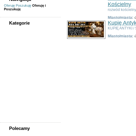
Kościelny
Oferuję
Poszukuję
Oferuję i
Poszukuję
rozwód kościelny
Miasto/miasta:
Kupię Antyk
Kategorie
KUPIĘ ANTYKI / 
WSZYSTKIE KATEGORIE
Miasto/miasta:
Usługi
Informatyka,
telekomunikacja
Kursy, szkolenia,
korepetycje, tłumaczenia
Pozostałe usługi
Uroda/usługi kosmetyczne
Usługi prawne, finansowe,
księgowe
Usługi remontowo-
budowlane
Wesele, ślub - usługi
Współpraca
Zespoły, muzycy
Polecamy