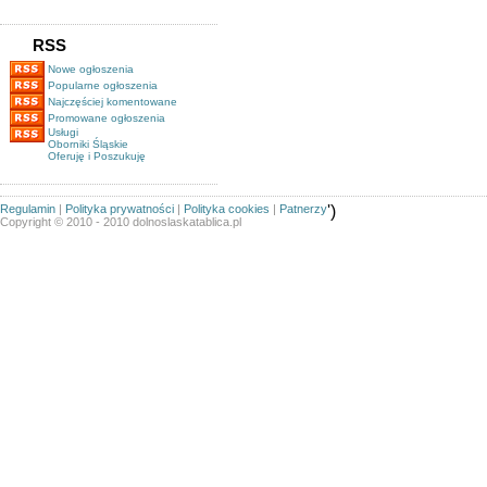
RSS
Nowe ogłoszenia
Popularne ogłoszenia
Najczęściej komentowane
Promowane ogłoszenia
Usługi
Oborniki Śląskie
Oferuję i Poszukuję
Regulamin
|
Polityka prywatności
|
Polityka cookies
|
Patnerzy
')
Copyright © 2010 - 2010 dolnoslaskatablica.pl