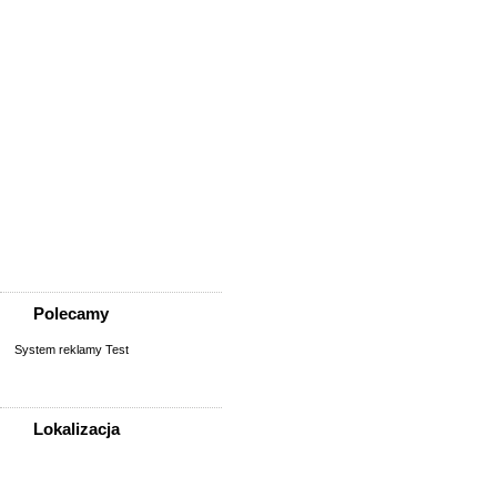
Usługi
Informatyka,
telekomunikacja
Kursy, szkolenia,
korepetycje, tłumaczenia
Pozostałe usługi
Uroda/usługi kosmetyczne
Usługi prawne, finansowe,
księgowe
Usługi remontowo-
budowlane
Wesele, ślub - usługi
Współpraca
Zespoły, muzycy
Polecamy
System reklamy Test
Lokalizacja
WSZYSTKIE LOKALIZACJE