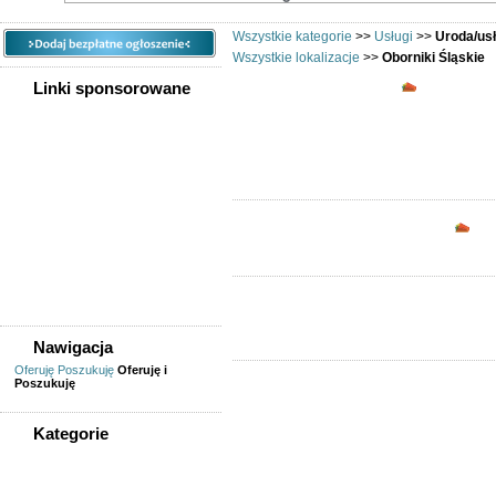
Wszystkie kategorie
>>
Usługi
>>
Uroda/us
Wszystkie lokalizacje
>>
Oborniki Śląskie
Uroda/usłu
Linki sponsorowane
Opc
Nawigacja
Oferuję
Poszukuję
Oferuję i
Poszukuję
Kategorie
WSZYSTKIE KATEGORIE