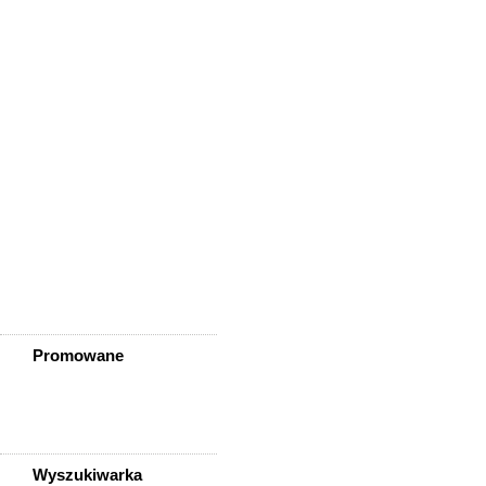
Wisznia Mała
Wleń
Wojcieszów
Wołów
Zagrodno
Zawidów
Zawonia
Ząbkowice Śląskie
Ziębice
Złotoryja
Złoty Stok
Żarów
Żmigród
Żórawina
Żukowice
Promowane
Wyszukiwarka