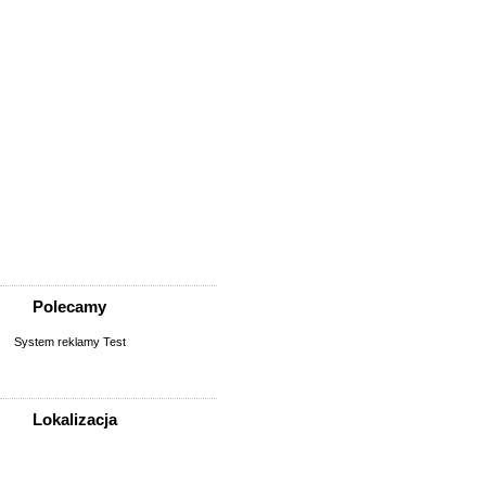
Usługi
Informatyka,
telekomunikacja
Kursy, szkolenia,
korepetycje, tłumaczenia
Pozostałe usługi
Uroda/usługi kosmetyczne
Usługi prawne, finansowe,
księgowe
Usługi remontowo-
budowlane
Wesele, ślub - usługi
Współpraca
Zespoły, muzycy
Polecamy
System reklamy Test
Lokalizacja
WSZYSTKIE LOKALIZACJE