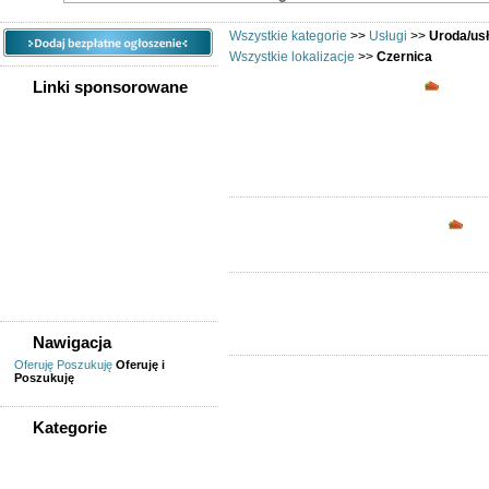
Wszystkie kategorie
>>
Usługi
>>
Uroda/us
Wszystkie lokalizacje
>>
Czernica
Uroda/
Linki sponsorowane
Opc
Nawigacja
Oferuję
Poszukuję
Oferuję i
Poszukuję
Kategorie
WSZYSTKIE KATEGORIE