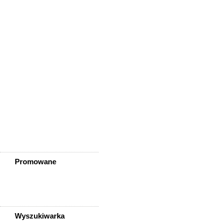
Wisznia Mała
Wleń
Wojcieszów
Wołów
Zagrodno
Zawidów
Zawonia
Ząbkowice Śląskie
Ziębice
Złotoryja
Złoty Stok
Żarów
Żmigród
Żórawina
Żukowice
Promowane
Wyszukiwarka