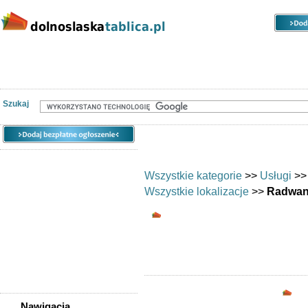
Kategorie
Lokalizacje
Ogłoszenia
Nieruchomości
Praca
Samochody
Społeczność
Szukaj
Wszystkie kategorie
>>
Usługi
>
Wszystkie lokalizacje
>>
Radwan
Uroda/usługi kosmet
Opc
Nawigacja