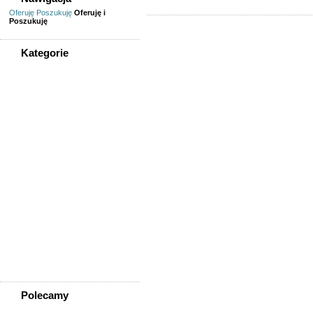
Oferuję
Poszukuję
Oferuję i
Poszukuję
Kategorie
WSZYSTKIE KATEGORIE
Usługi
Informatyka,
telekomunikacja
Kursy, szkolenia,
korepetycje, tłumaczenia
Pozostałe usługi
Uroda/usługi kosmetyczne
Usługi prawne, finansowe,
księgowe
Usługi remontowo-
budowlane
Wesele, ślub - usługi
Współpraca
Zespoły, muzycy
Polecamy