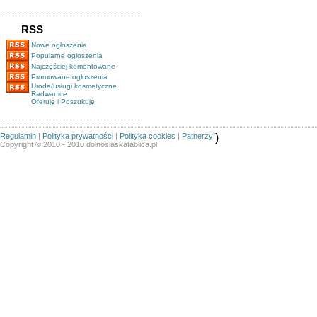
RSS
Nowe ogłoszenia
Popularne ogłoszenia
Najczęściej komentowane
Promowane ogłoszenia
Uroda/usługi kosmetyczne
Radwanice
Oferuję i Poszukuję
Regulamin
|
Polityka prywatności
|
Polityka cookies
|
Patnerzy
')
Copyright © 2010 - 2010 dolnoslaskatablica.pl