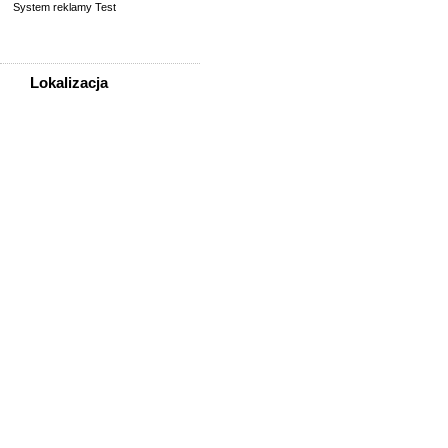
System reklamy Test
Lokalizacja
WSZYSTKIE LOKALIZACJE
Poza województwem
Dolnośląskim
Bolesławiec
Dzierżoniów
Głogów
Jelenia Góra
Kłodzko
Legnica
Lubin
Nowa Ruda
Oleśnica
Oława
Świdnica
Wałbrzych
Wrocław
Zgorzelec