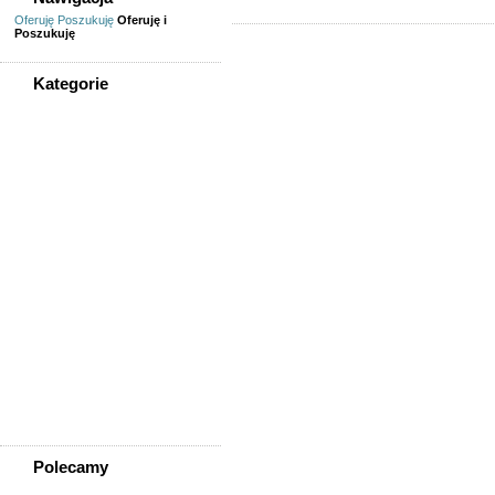
Oferuję
Poszukuję
Oferuję i
Poszukuję
Kategorie
WSZYSTKIE KATEGORIE
Usługi
Informatyka,
telekomunikacja
Kursy, szkolenia,
korepetycje, tłumaczenia
Pozostałe usługi
Uroda/usługi kosmetyczne
Usługi prawne, finansowe,
księgowe
Usługi remontowo-
budowlane
Wesele, ślub - usługi
Współpraca
Zespoły, muzycy
Polecamy