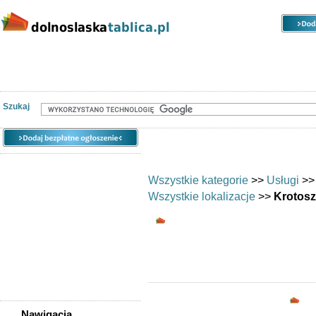
Kategorie
Lokalizacje
Ogłoszenia
Nieruchomości
Praca
Samochody
Społeczność
Szukaj
Wszystkie kategorie
>>
Usługi
>
Wszystkie lokalizacje
>>
Krotos
Uroda/usługi kosmety
Opc
Nawigacja