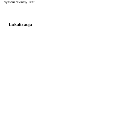
System reklamy Test
Lokalizacja
WSZYSTKIE LOKALIZACJE
Poza województwem
Dolnośląskim
Bolesławiec
Dzierżoniów
Głogów
Jelenia Góra
Kłodzko
Legnica
Lubin
Nowa Ruda
Oleśnica
Oława
Świdnica
Wałbrzych
Wrocław
Zgorzelec