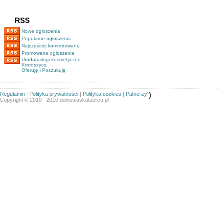
RSS
Nowe ogłoszenia
Popularne ogłoszenia
Najczęściej komentowane
Promowane ogłoszenia
Uroda/usługi kosmetyczne
Krotoszyce
Oferuję i Poszukuję
Regulamin
|
Polityka prywatności
|
Polityka cookies
|
Patnerzy
')
Copyright © 2010 - 2010 dolnoslaskatablica.pl