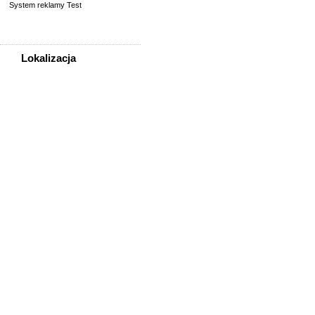
System reklamy Test
Lokalizacja
WSZYSTKIE LOKALIZACJE
Poza województwem
Dolnośląskim
Bolesławiec
Dzierżoniów
Głogów
Jelenia Góra
Kłodzko
Legnica
Lubin
Nowa Ruda
Oleśnica
Oława
Świdnica
Wałbrzych
Wrocław
Zgorzelec