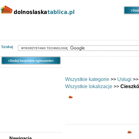
Kategorie
Lokalizacje
Ogłoszenia
Nieruchomości
Praca
Samochody
Społeczność
Szukaj
Wszystkie kategorie
>>
Usługi
>
Wszystkie lokalizacje
>>
Cieszk
Uroda/usługi kosmet
Opc
Nawigacja