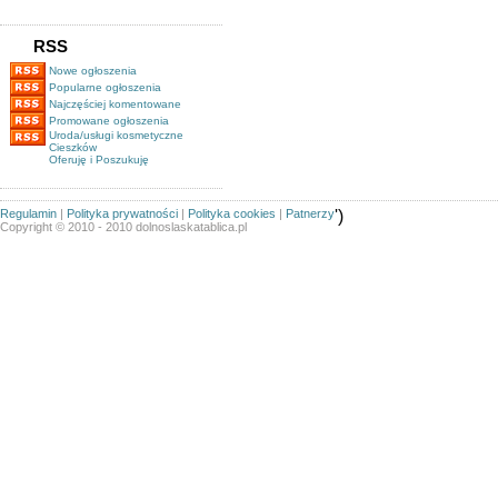
RSS
Nowe ogłoszenia
Popularne ogłoszenia
Najczęściej komentowane
Promowane ogłoszenia
Uroda/usługi kosmetyczne
Cieszków
Oferuję i Poszukuję
Regulamin
|
Polityka prywatności
|
Polityka cookies
|
Patnerzy
')
Copyright © 2010 - 2010 dolnoslaskatablica.pl