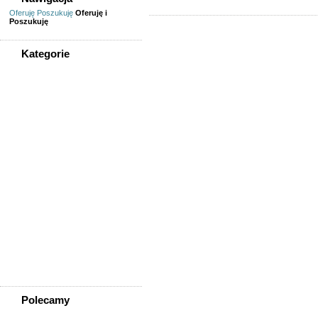
Oferuję
Poszukuję
Oferuję i
Poszukuję
Kategorie
WSZYSTKIE KATEGORIE
Usługi
Informatyka,
telekomunikacja
Kursy, szkolenia,
korepetycje, tłumaczenia
Pozostałe usługi
Uroda/usługi kosmetyczne
Usługi prawne, finansowe,
księgowe
Usługi remontowo-
budowlane
Wesele, ślub - usługi
Współpraca
Zespoły, muzycy
Polecamy