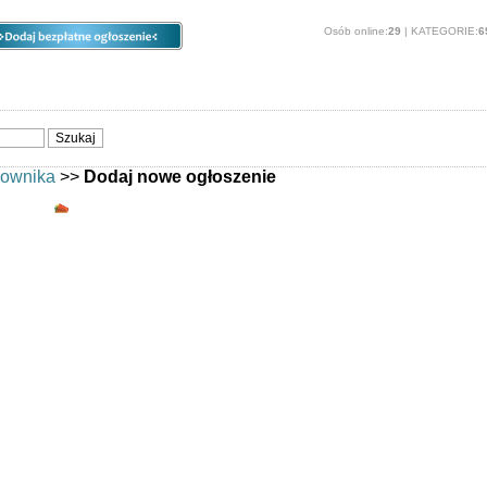
Osób online:
29
| KATEGORIE:
6
ia
Opcje
Panel
O stronie
kownika
>>
Dodaj nowe ogłoszenie
Dodajesz ogłoszenie bez rejestracji
serwisie -
Zaloguj się
.
hęcamy do darmowej
rejestracji
.
ć:
 musiały oczekiwać na weryfikację przez administratora - zostaną od r
o statystyk swoich ogłoszeń (ilość wyświetleń w liście ogłoszeń, ilość
ni).
wować każdego nowego ogłoszenia linkiem potwierdzającym przychodz
 będą od razu publikowane.
dą automatycznie umieszczane w formularzu dodawania ogłoszeń - nie
 ich wpisywać
wili edytować treść swoich ogłoszeń
datkowych opcji - takich jak pogrubienie, promowanie, dodanie większej 