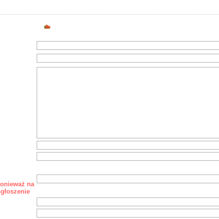
Dodaj nowe ogłoszenie
chodziły
ponieważ na
ogłoszenie