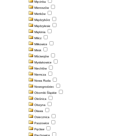
Męcinka
Mieroszów
Mietków
Międzybórz
Międzylesie
Miękinia
Milicz
Miłkowice
Mirsk
Mściwojów
Mysłakowice
Niechlów
Niemcza
Nowa Ruda
Nowogrodziec
Oborniki Śląskie
Oleśnica
Olszyna
Oława
Osiecznica
Paszowice
Pęcław
Piechowice