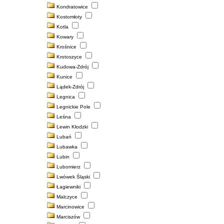
Kondratowice
Kostomłoty
Kotla
Kowary
Krośnice
Krotoszyce
Kudowa-Zdrój
Kunice
Lądek-Zdrój
Legnica
Legnickie Pole
Leśna
Lewin Kłodzki
Lubań
Lubawka
Lubin
Lubomierz
Lwówek Śląski
Łagiewniki
Malczyce
Marcinowice
Marciszów