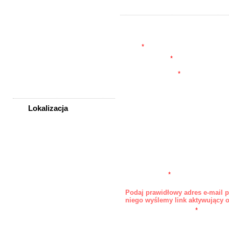
Nieruchomości
Praca
Samochody
Tytuł
*
Społeczność
Opis skrócony
*
Sprzedam, kupię
Widoczne w liście ogłoszeń poniżej tytułu
Usługi
Treść ogłoszenia
*
Zwierzęta
Lokalizacja
WSZYSTKIE LOKALIZACJE
Poza województwem
URL
Dolnośląskim
Imię/Nazwa
Bolesławiec
Dzierżoniów
Adres E-mail
*
Niewidoczny publicznie. Na ten adres będą przy
Głogów
wiadomości z formularza kontaktowego.
Podaj prawidłowy adres e-mail 
Jelenia Góra
niego wyślemy link aktywujący 
Kłodzko
Powtórz adres E-mail
*
Legnica
Telefon 1
Lubin