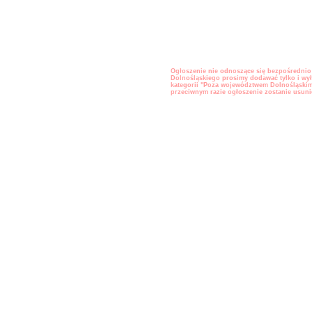
Powinny to być lokalizacje odpowiadające oferci
Dobroszyce
jeśli świadczysz usługi na terenie kilku miast/
Domaniów
wybrać kilka lokalizacaji, jeśli natomiast sprzed
w Katowicach - wybierz tylko i wyłacznie Katowi
Duszniki-Zdrój
Staraj się wybierać konkretne miejscowości. Og
Dziadowa Kłoda
w miejscowości należącej do jakiegoś powiatu
b
również na liście ogłoszeń dla całego powia
Gaworzyce
Ogłoszenie nie odnoszące się bezpośrednio
Głuszyca
Dolnośląskiego prosimy dodawać tylko i wył
kategorii "Poza województwem Dolnośląski
Góra
przeciwnym razie ogłoszenie zostanie usuni
Grębocice
Gromadka
Gryfów Śląski
Janowice Wielkie
Jawor
Jaworzyna Śląska
Jedlina-Zdrój
Jelcz-Laskowice
Jemielno
Jerzmanowa
Jeżów Sudecki
Jordanów Śląski
Kamieniec Ząbkowicki
Kamienna Góra
Karpacz
Kąty Wrocławskie