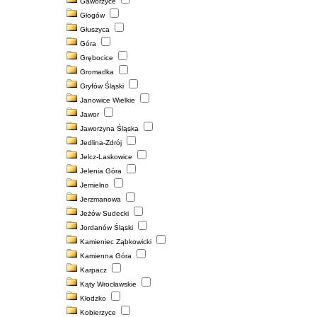
Gaworzyce
Głogów
Głuszyca
Góra
Grębocice
Gromadka
Gryfów Śląski
Janowice Wielkie
Jawor
Jaworzyna Śląska
Jedlina-Zdrój
Jelcz-Laskowice
Jelenia Góra
Jemielno
Jerzmanowa
Jeżów Sudecki
Jordanów Śląski
Kamieniec Ząbkowicki
Kamienna Góra
Karpacz
Kąty Wrocławskie
Kłodzko
Kobierzyce