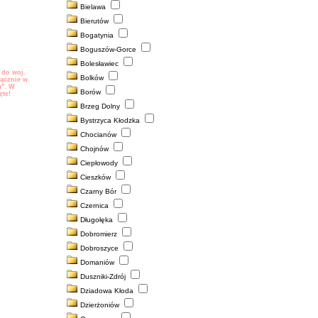
Bielawa
e. Przykładowo:
powiatów możesz
Bierutów
ajesz mieszkanie
ce.
Bogatynia
łoszenie dodane
Boguszów-Gorce
ędzie widoczne
tu
.
Bolesławiec
 do woj.
Bolków
ącznie w
m". W
Borów
ęte!
Brzeg Dolny
Bystrzyca Kłodzka
Chocianów
Chojnów
Ciepłowody
Cieszków
Czarny Bór
Czernica
Długołęka
Dobromierz
Dobroszyce
Domaniów
Duszniki-Zdrój
Dziadowa Kłoda
Dzierżoniów