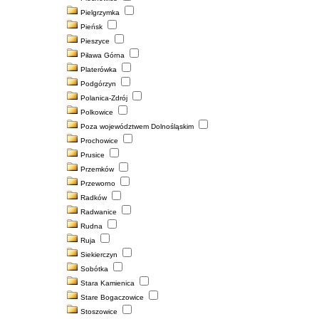
Pielgrzymka
Pieńsk
Pieszyce
Piława Górna
Platerówka
Podgórzyn
Polanica-Zdrój
Polkowice
Poza województwem Dolnośląskim
Prochowice
Prusice
Przemków
Przeworno
Radków
Radwanice
Rudna
Ruja
Siekierczyn
Sobótka
Stara Kamienica
Stare Bogaczowice
Stoszowice