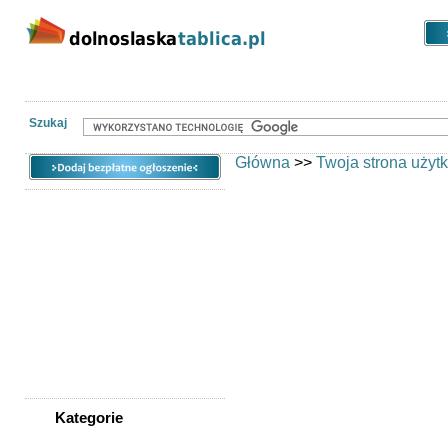
Kategorie
Lokalizacje
Ogłoszen
Szukaj
Główna
>>
Twoja strona użyt
Jeśli posiadasz konto w naszym 
Jeśli nie posiadasz konta, zac
Dlaczego warto się zarejestrowa
Twoje ogłoszenia nie będą
Będziesz posiadał dostęp d
ogłoszeń z podziałem na d
Nie będziesz musiał akty
adres e-mail - ogłoszenia
Twoje dane kontaktowe bę
za każdym razem na nowo
Będziesz mógł w każdej ch
Kategorie
Będziesz miał dostęp do do
WSZYSTKIE KATEGORIE