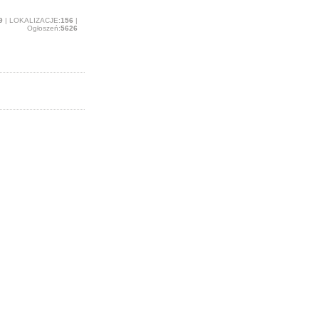
9
| LOKALIZACJE:
156
|
Ogłoszeń:
5626
azu opublikowane.
 odsłon szczegółów
ącym na Twój
 będziesz musiał
ilości zdjęć, itp.