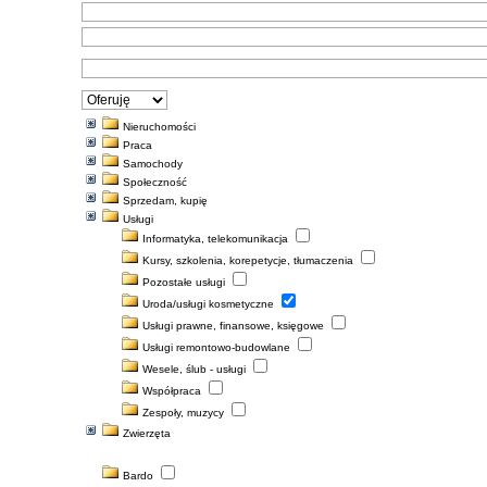
gle map
Nieruchomości
wiednią do
Praca
Samochody
Społeczność
Sprzedam, kupię
Usługi
Informatyka, telekomunikacja
Kursy, szkolenia, korepetycje, tłumaczenia
Pozostałe usługi
Uroda/usługi kosmetyczne
Usługi prawne, finansowe, księgowe
Usługi remontowo-budowlane
Wesele, ślub - usługi
Współpraca
Zespoły, muzycy
Zwierzęta
Rozwiń wszystkie
Zwiń wszystkie
Bardo
e