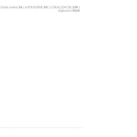
Osób online:
34
| KATEGORIE:
69
| LOKALIZACJE:
156
|
Ogłoszeń:
5626
O stronie