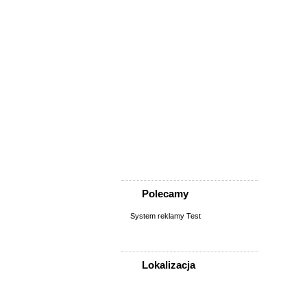
Usługi
Informatyka,
telekomunikacja
Kursy, szkolenia,
korepetycje, tłumaczenia
Pozostałe usługi
Uroda/usługi kosmetyczne
Usługi prawne, finansowe,
księgowe
Usługi remontowo-
budowlane
Wesele, ślub - usługi
Współpraca
Zespoły, muzycy
Polecamy
System reklamy Test
Lokalizacja
WSZYSTKIE LOKALIZACJE