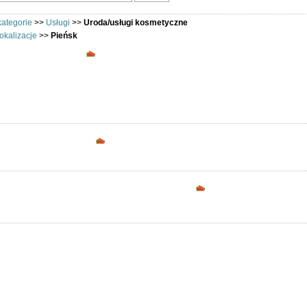
kategorie
>>
Usługi
>>
Uroda/usługi kosmetyczne
okalizacje
>>
Pieńsk
Uroda/usługi kosmetyczne - Pieńsk - Oferuj
Usługi kosmetyczne: Pieńsk.
Opcje dostępne dla zarejestrowanych uż
Podziel się