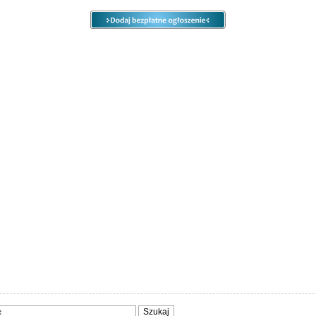
e
Ogłoszenia
Opcje
Panel
ody
Społeczność
Sprzedam, kupię
Usługi
Zwierzęta