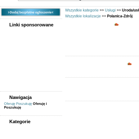
Wszystkie kategorie
>>
Usługi
>>
Uroda/us
Wszystkie lokalizacje
>>
Polanica-Zdrój
Uroda/usł
Linki sponsorowane
Opc
Nawigacja
Oferuję
Poszukuję
Oferuję i
Poszukuję
Kategorie
WSZYSTKIE KATEGORIE