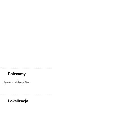
Usługi
Informatyka,
telekomunikacja
Kursy, szkolenia,
korepetycje, tłumaczenia
Pozostałe usługi
Uroda/usługi kosmetyczne
Usługi prawne, finansowe,
księgowe
Usługi remontowo-
budowlane
Wesele, ślub - usługi
Współpraca
Zespoły, muzycy
Polecamy
System reklamy Test
Lokalizacja
WSZYSTKIE LOKALIZACJE