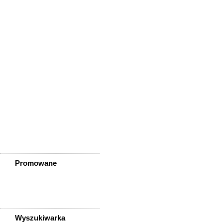
Wisznia Mała
Wleń
Wojcieszów
Wołów
Zagrodno
Zawidów
Zawonia
Ząbkowice Śląskie
Ziębice
Złotoryja
Złoty Stok
Żarów
Żmigród
Żórawina
Żukowice
Promowane
Wyszukiwarka